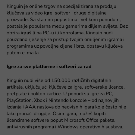
Kinguin je online trgovina specijalizirana za prodaju
ključeva za video igre, softver i druge digitalne
proizvode. Sa stalnim popustima i velikom ponudom,
postala je popularna među gamerima diljem svijeta. Bez
obzira igraš li na PC-u ili konzolama, Kinguin nudi
pouzdano rješenje za pristup tvojim omiljenim igrama i
programima uz povoljne cijene i brzu dostavu ključeva
putem e-maila.
Igre za sve platforme i softveri za rad
Kinguin nudi više od 150.000 različitih digitalnih
artikala, uključujući ključeve za igre, softverske licence,
pretplate i poklon kartice. U ponudi su igre za PC,
PlayStation, Xbox i Nintendo konzole – od najnovijih
izdanja i AAA naslova do neovisnih igara koje često nije
lako pronaći drugdje. Osim igara, možeš kupiti
licencirane softvere poput Microsoft Office paketa,
antivirusnih programa i Windows operativnih sustava.