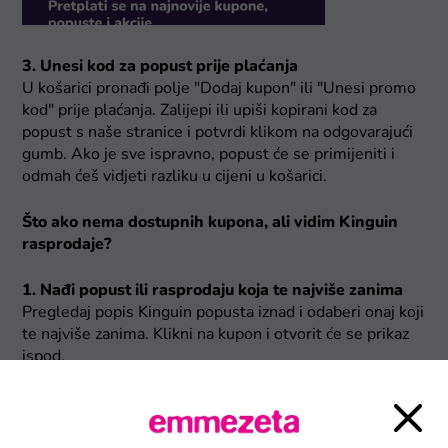
3. Unesi kod za popust prije plaćanja
U košarici pronađi polje "Dodaj kupon" ili "Unesi promo
kod" prije plaćanja. Zalijepi ili upiši kopirani kod za
popust s naše stranice i potvrdi klikom na odgovarajući
gumb. Ako je sve ispravno, popust će se primijeniti i
odmah ćeš vidjeti razliku u cijeni u košarici.
Što ako nema dostupnih kupona, ali vidim Kinguin
rasprodaje?
1. Nađi popust ili rasprodaju koja te najviše zanima
Pregledaj popis Kinguin popusta iznad i odaberi onaj koji
te najviše zanima. Klikni na kupon i otvorit će se prikaz
ispod.