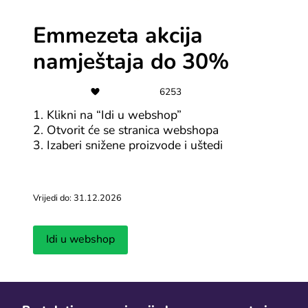
Emmezeta akcija
namještaja do 30%
2. Klikni na popust
6253
Klikni na "Idi u webshop" i bit ćeš preusmjeren na
1. Klikni na “Idi u webshop”
Kinguin stranicu gdje su prikazane rasprodaje ili
2. Otvorit će se stranica webshopa
trenutno sniženi proizvodi. Sada možeš odmah kupovati
3. Izaberi snižene proizvode i uštedi
s popustom!
Vrijedi do: 31.12.2026
Idi u webshop