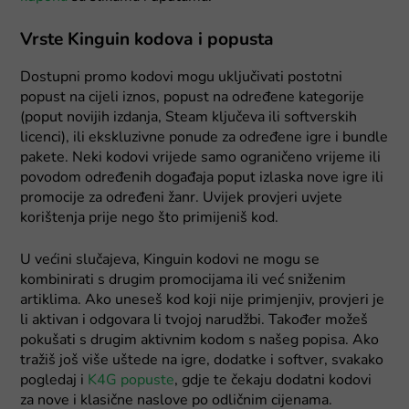
Vrste Kinguin kodova i popusta
Dostupni promo kodovi mogu uključivati postotni
popust na cijeli iznos, popust na određene kategorije
(poput novijih izdanja, Steam ključeva ili softverskih
licenci), ili ekskluzivne ponude za određene igre i bundle
pakete. Neki kodovi vrijede samo ograničeno vrijeme ili
povodom određenih događaja poput izlaska nove igre ili
promocije za određeni žanr. Uvijek provjeri uvjete
korištenja prije nego što primijeniš kod.
U većini slučajeva, Kinguin kodovi ne mogu se
kombinirati s drugim promocijama ili već sniženim
artiklima. Ako uneseš kod koji nije primjenjiv, provjeri je
li aktivan i odgovara li tvojoj narudžbi. Također možeš
pokušati s drugim aktivnim kodom s našeg popisa. Ako
tražiš još više uštede na igre, dodatke i softver, svakako
pogledaj i
K4G popuste
, gdje te čekaju dodatni kodovi
za nove i klasične naslove po odličnim cijenama.