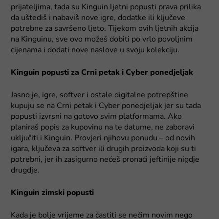
prijateljima, tada su Kinguin ljetni popusti prava prilika
da uštediš i nabaviš nove igre, dodatke ili ključeve
potrebne za savršeno ljeto. Tijekom ovih ljetnih akcija
na Kinguinu, sve ovo možeš dobiti po vrlo povoljnim
cijenama i dodati nove naslove u svoju kolekciju.
Kinguin popusti za Crni petak i Cyber ponedjeljak
Jasno je, igre, softver i ostale digitalne potrepštine
kupuju se na Crni petak i Cyber ponedjeljak jer su tada
popusti izvrsni na gotovo svim platformama. Ako
planiraš popis za kupovinu na te datume, ne zaboravi
uključiti i Kinguin. Provjeri njihovu ponudu – od novih
igara, ključeva za softver ili drugih proizvoda koji su ti
potrebni, jer ih zasigurno nećeš pronaći jeftinije nigdje
drugdje.
Kinguin zimski popusti
Kada je bolje vrijeme za častiti se nečim novim nego