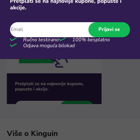
Pretplati se na najnovije kupone, popuste i
akcije.
Prijavi se
Ručno testirano
100% besplatno
Odjava moguća bilokad
Više o Kinguin