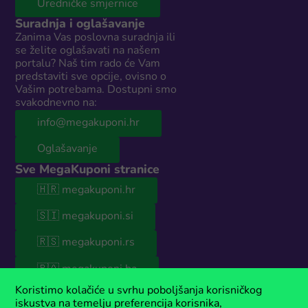
Uredničke smjernice
Suradnja i oglašavanje
Zanima Vas poslovna suradnja ili
se želite oglašavati na našem
portalu? Naš tim rado će Vam
predstaviti sve opcije, ovisno o
Vašim potrebama. Dostupni smo
svakodnevno na:
info@megakuponi.hr
Oglašavanje
Sve MegaKuponi stranice
🇭🇷 megakuponi.hr
🇸🇮 megakuponi.si
🇷🇸 megakuponi.rs
🇧🇦 megakuponi.ba
© 2026 MegaKuponi® Hrvatska
Koristimo kolačiće u svrhu poboljšanja korisničkog
iskustva na temelju preferencija korisnika,