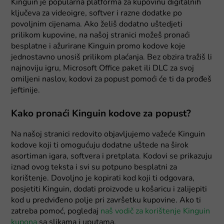
Kinguin je popularna platforma za kupovinu digitalnih
ključeva za videoigre, softver i razne dodatke po
povoljnim cijenama. Ako želiš dodatno uštedjeti
prilikom kupovine, na našoj stranici možeš pronaći
besplatne i ažurirane Kinguin promo kodove koje
jednostavno unosiš prilikom plaćanja. Bez obzira tražiš li
najnoviju igru, Microsoft Office paket ili DLC za svoj
omiljeni naslov, kodovi za popust pomoći će ti da prođeš
jeftinije.
Kako pronaći Kinguin kodove za popust?
Na našoj stranici redovito objavljujemo važeće Kinguin
kodove koji ti omogućuju dodatne uštede na širok
asortiman igara, softvera i pretplata. Kodovi se prikazuju
iznad ovog teksta i svi su potpuno besplatni za
korištenje. Dovoljno je kopirati kod koji ti odgovara,
posjetiti Kinguin, dodati proizvode u košaricu i zalijepiti
kod u predviđeno polje pri završetku kupovine. Ako ti
zatreba pomoć, pogledaj
naš vodič za korištenje Kinguin
kupona
sa slikama i uputama.