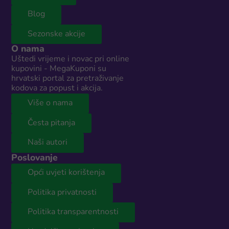
Blog
Sezonske akcije
O nama
Uštedi vrijeme i novac pri online
kupovini - MegaKuponi su
hrvatski portal za pretraživanje
kodova za popust i akcija.
Više o nama
Česta pitanja
Naši autori
Poslovanje
Opći uvjeti korištenja
Politika privatnosti
Politika transparentnosti