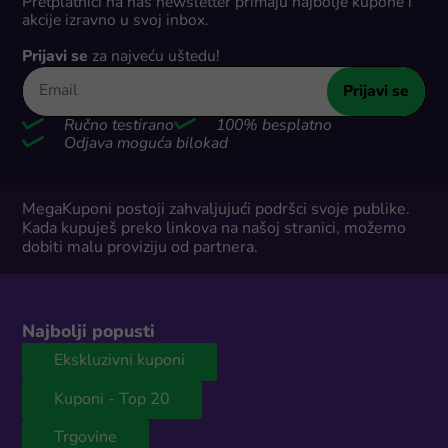
Pretplatnici na naš newsletter primaju najbolje kupone i
akcije izravno u svoj inbox.
Prijavi se
za najveću uštedu!
Prijavi se
Ručno testirano
100% besplatno
Odjava moguća bilokad
MegaKuponi postoji zahvaljujući podršci svoje publike.
Kada kupuješ preko linkova na našoj stranici, možemo
dobiti malu proviziju od partnera.
Najbolji popusti
Ekskluzivni kuponi
Kuponi - Top 20
Trgovine