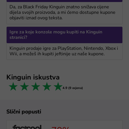
Da, za Black Friday Kinguin znatno snižava cijene
dijela svojih proizvoda, a mi ćemo dostupne kupone
objaviti iznad ovog teksta.
Igre za koje konzole mogu kupiti na Kinguin
stranici?
Kinguin prodaje igre za PlayStation, Nintendo, Xbox i
Wii, a možeš ih kupiti jeftinije uz naše kupone.
Kinguin iskustva
1 star
2 stars
3 stars
4 stars
5 stars
4.9 (9 ocjena)
Slični popusti