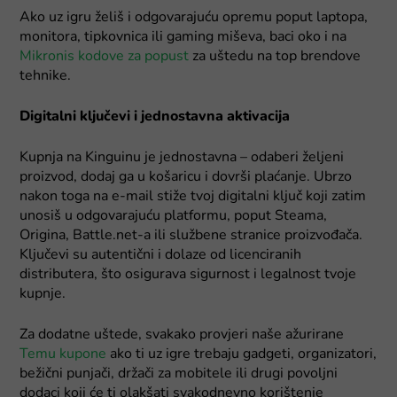
Ako uz igru želiš i odgovarajuću opremu poput laptopa,
monitora, tipkovnica ili gaming miševa, baci oko i na
Mikronis kodove za popust
za uštedu na top brendove
tehnike.
Digitalni ključevi i jednostavna aktivacija
Kupnja na Kinguinu je jednostavna – odaberi željeni
proizvod, dodaj ga u košaricu i dovrši plaćanje. Ubrzo
nakon toga na e-mail stiže tvoj digitalni ključ koji zatim
unosiš u odgovarajuću platformu, poput Steama,
Origina, Battle.net-a ili službene stranice proizvođača.
Ključevi su autentični i dolaze od licenciranih
distributera, što osigurava sigurnost i legalnost tvoje
kupnje.
Za dodatne uštede, svakako provjeri naše ažurirane
Temu kupone
ako ti uz igre trebaju gadgeti, organizatori,
bežični punjači, držači za mobitele ili drugi povoljni
dodaci koji će ti olakšati svakodnevno korištenje