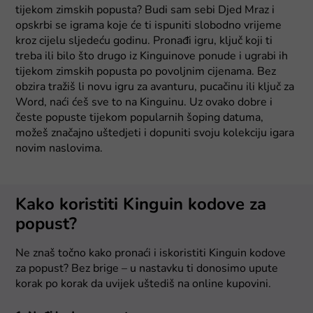
tijekom zimskih popusta? Budi sam sebi Djed Mraz i
opskrbi se igrama koje će ti ispuniti slobodno vrijeme
kroz cijelu sljedeću godinu. Pronađi igru, ključ koji ti
treba ili bilo što drugo iz Kinguinove ponude i ugrabi ih
tijekom zimskih popusta po povoljnim cijenama. Bez
obzira tražiš li novu igru za avanturu, pucačinu ili ključ za
Word, naći ćeš sve to na Kinguinu. Uz ovako dobre i
česte popuste tijekom popularnih šoping datuma,
možeš značajno uštedjeti i dopuniti svoju kolekciju igara
novim naslovima.
Kako koristiti Kinguin kodove za
popust?
Ne znaš točno kako pronaći i iskoristiti Kinguin kodove
za popust? Bez brige – u nastavku ti donosimo upute
korak po korak da uvijek uštediš na online kupovini.