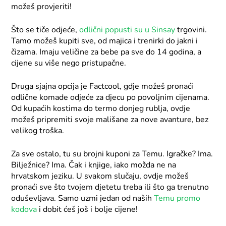
možeš provjeriti!
Što se tiče odjeće,
odlični popusti su u Sinsay
trgovini.
Tamo možeš kupiti sve, od majica i trenirki do jakni i
čizama. Imaju veličine za bebe pa sve do 14 godina, a
cijene su više nego pristupačne.
Druga sjajna opcija je Factcool, gdje možeš pronaći
odlične komade odjeće za djecu po povoljnim cijenama.
Od kupaćih kostima do termo donjeg rublja, ovdje
možeš pripremiti svoje mališane za nove avanture, bez
velikog troška.
Za sve ostalo, tu su brojni kuponi za Temu. Igračke? Ima.
Bilježnice? Ima. Čak i knjige, iako možda ne na
hrvatskom jeziku. U svakom slučaju, ovdje možeš
pronaći sve što tvojem djetetu treba ili što ga trenutno
oduševljava. Samo uzmi jedan od naših
Temu promo
kodova
i dobit ćeš još i bolje cijene!