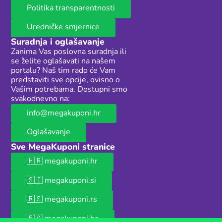
Politika transparentnosti
Uredničke smjernice
Suradnja i oglašavanje
Zanima Vas poslovna suradnja ili
se želite oglašavati na našem
portalu? Naš tim rado će Vam
predstaviti sve opcije, ovisno o
Vašim potrebama. Dostupni smo
svakodnevno na:
info@megakuponi.hr
Oglašavanje
Sve MegaKuponi stranice
🇭🇷 megakuponi.hr
🇸🇮 megakuponi.si
🇷🇸 megakuponi.rs
🇧🇦 megakuponi.ba