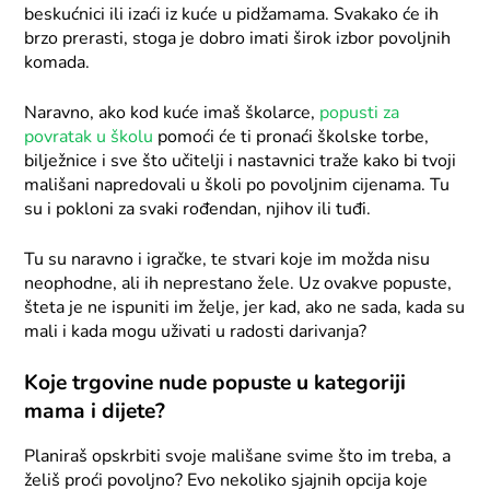
beskućnici ili izaći iz kuće u pidžamama. Svakako će ih
brzo prerasti, stoga je dobro imati širok izbor povoljnih
komada.
Naravno, ako kod kuće imaš školarce,
popusti za
povratak u školu
pomoći će ti pronaći školske torbe,
bilježnice i sve što učitelji i nastavnici traže kako bi tvoji
mališani napredovali u školi po povoljnim cijenama. Tu
su i pokloni za svaki rođendan, njihov ili tuđi.
Tu su naravno i igračke, te stvari koje im možda nisu
neophodne, ali ih neprestano žele. Uz ovakve popuste,
šteta je ne ispuniti im želje, jer kad, ako ne sada, kada su
mali i kada mogu uživati u radosti darivanja?
Koje trgovine nude popuste u kategoriji
mama i dijete?
Planiraš opskrbiti svoje mališane svime što im treba, a
želiš proći povoljno? Evo nekoliko sjajnih opcija koje