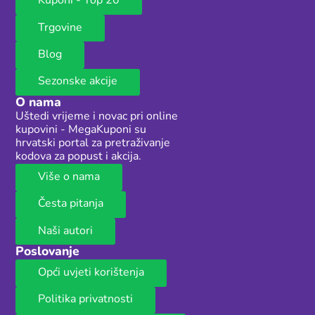
Kuponi - Top 20
Trgovine
Blog
Sezonske akcije
O nama
Uštedi vrijeme i novac pri online
kupovini - MegaKuponi su
hrvatski portal za pretraživanje
kodova za popust i akcija.
Više o nama
Česta pitanja
Naši autori
Poslovanje
Opći uvjeti korištenja
Politika privatnosti