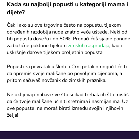
Kada su najbolji popusti u kategoriji mama i
dijete?
Čak i ako su ove trgovine često na popustu, tijekom
određenih razdoblja nude znatno veće uštede. Neki od
tih popusta dosežu i do 80%! Pronaći ćeš sjajne ponude
za božićne poklone tijekom
zimskih rasprodaja
, kao i
uskršnje darove tijekom proljetnih popusta.
Popusti za povratak u školu i Crni petak omogućit će ti
da opremiš svoje mališane po povoljnim cijenama, a
pritom sačuvaš novčanik do zimskih praznika.
Ne oklijevaj i nabavi sve što si ikad trebala ili što misliš
da će tvoje mališane učiniti sretnima i nasmijanima. Uz
ove popuste, ne moraš birati između svojih i njihovih
želja!