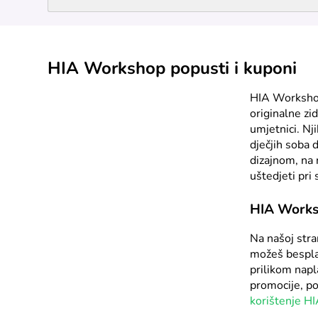
HIA Workshop popusti i kuponi
HIA Workshop 
originalne zid
umjetnici. Nj
dječjih soba
dizajnom, na 
uštedjeti pri 
HIA Worksh
Na našoj str
možeš besplatn
prilikom napl
promocije, po
korištenje H