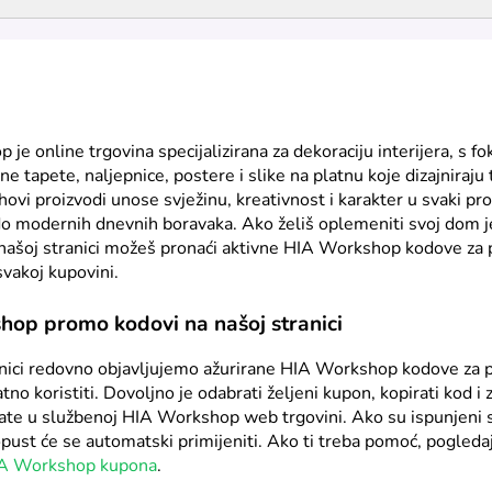
je online trgovina specijalizirana za dekoraciju interijera, s 
ne tapete, naljepnice, postere i slike na platnu koje dizajniraju 
ihovi proizvodi unose svježinu, kreativnost i karakter u svaki pr
 do modernih dnevnih boravaka. Ako želiš oplemeniti svoj dom 
našoj stranici možeš pronaći aktivne HIA Workshop kodove za 
svakoj kupovini.
op promo kodovi na našoj stranici
anici redovno objavljujemo ažurirane HIA Workshop kodove za 
o koristiti. Dovoljno je odabrati željeni kupon, kopirati kod i z
ate u službenoj HIA Workshop web trgovini. Ako su ispunjeni s
pust će se automatski primijeniti. Ako ti treba pomoć, pogleda
IA Workshop kupona
.