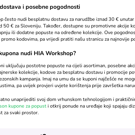
dostava i posebne pogodnosti
 često nudi besplatnu dostavu za narudžbe iznad 30 € unutar
 50 € za Sloveniju. Također, dostupne su promotivne akcije ko
pnju ili dodatne popuste na određene kolekcije. Ove pogodnos
 promo kodovima, pa vrijedi pratiti našu stranicu za najnovije 
e kupona nudi HIA Workshop?
ni uključuju postotne popuste na cijeli asortiman, posebne akc
ajnerske kolekcije, kodove za besplatnu dostavu i promocije 
sezonskih kampanja. Imaj na umu da se kuponi najčešće ne mog
stima, pa uvijek provjeri uvjete korištenja prije završetka naru
atno unaprijediti svoj dom vrhunskom tehnologijom i praktičn
son kupone za popust
i otkrij ponude na uređaje koji spajaju diz
t za svaki prostor.