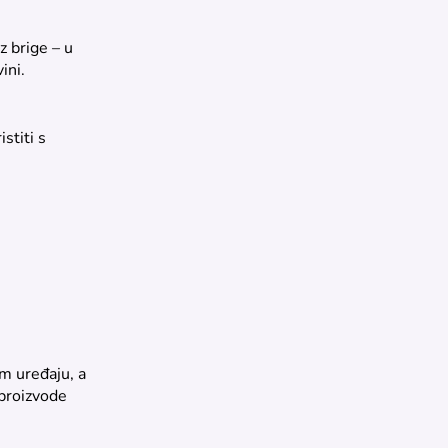
z brige – u
ini.
stiti s
om uređaju, a
proizvode