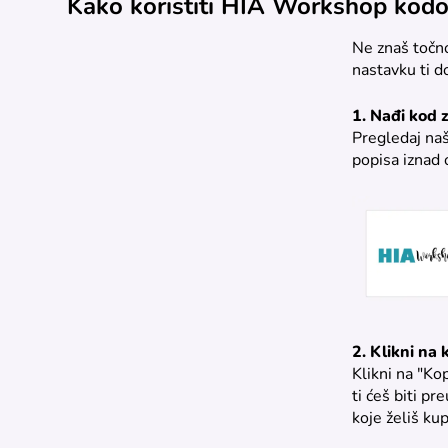
Kako koristiti HIA Workshop kodo
Ne znaš točno
nastavku ti d
1. Nađi kod 
Pregledaj naš
popisa iznad 
2. Klikni na
Klikni na "Ko
ti ćeš biti 
koje želiš kup