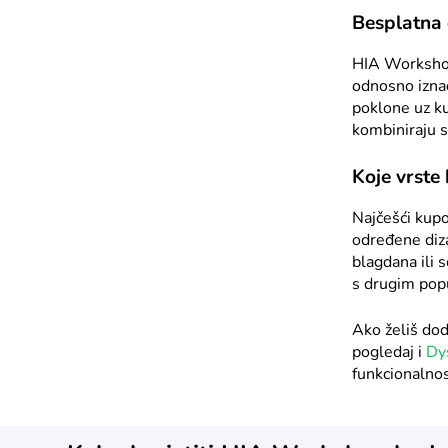
Besplatna 
HIA Workshop
odnosno iznad
poklone uz ku
kombiniraju s
Koje vrst
Najčešći kupo
određene diz
blagdana ili 
s drugim popu
Ako želiš dod
pogledaj i
Dy
funkcionalnos