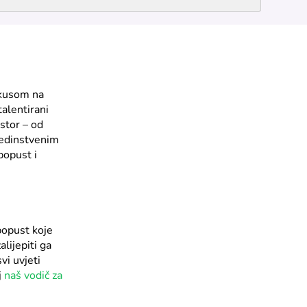
fokusom na
talentirani
ostor – od
jedinstvenim
popust i
popust koje
alijepiti ga
vi uvjeti
j
naš vodič za