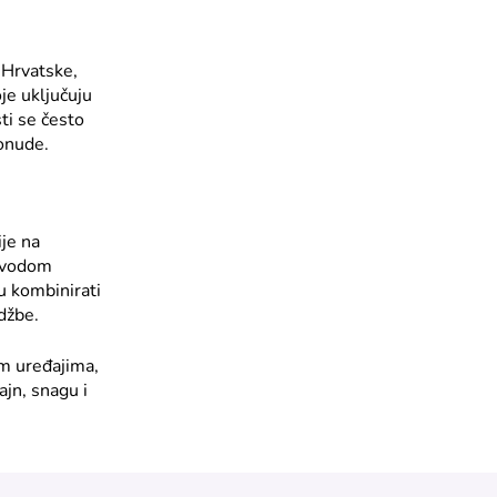
 Hrvatske,
je uključuju
ti se često
ponude.
ije na
povodom
u kombinirati
džbe.
im uređajima,
ajn, snagu i