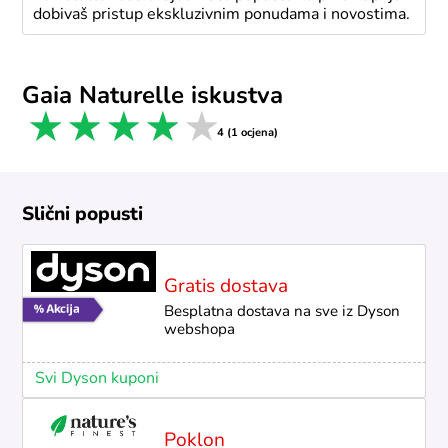
dobivaš pristup ekskluzivnim ponudama i novostima.
Gaia Naturelle iskustva
1 star
2 stars
3 stars
4 stars
5 stars
4 (1 ocjena)
Slični popusti
Gratis dostava
Besplatna dostava na sve iz Dyson
webshopa
Svi Dyson kuponi
Poklon