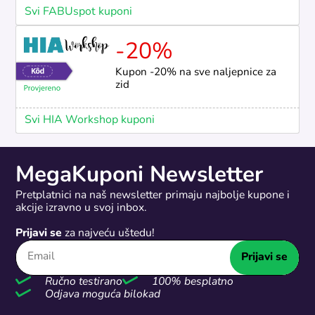
Svi FABUspot kuponi
-20%
Kupon -20% na sve naljepnice za
zid
Svi HIA Workshop kuponi
MegaKuponi Newsletter
Pretplatnici na naš newsletter primaju najbolje kupone i
akcije izravno u svoj inbox.
Prijavi se
za najveću uštedu!
Prijavi se
Ručno testirano
100% besplatno
Odjava moguća bilokad