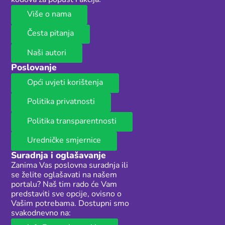
kodova za popust i akcija.
Više o nama
Česta pitanja
Naši autori
Poslovanje
Opći uvjeti korištenja
Politika privatnosti
Politika transparentnosti
Uredničke smjernice
Suradnja i oglašavanje
Zanima Vas poslovna suradnja ili
se želite oglašavati na našem
portalu? Naš tim rado će Vam
predstaviti sve opcije, ovisno o
Vašim potrebama. Dostupni smo
svakodnevno na: