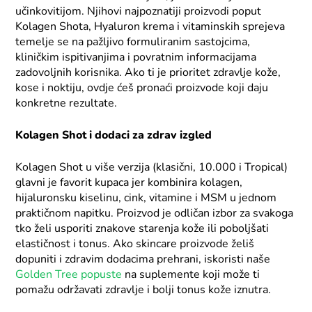
učinkovitijom. Njihovi najpoznatiji proizvodi poput
Kolagen Shota, Hyaluron krema i vitaminskih sprejeva
temelje se na pažljivo formuliranim sastojcima,
kliničkim ispitivanjima i povratnim informacijama
zadovoljnih korisnika. Ako ti je prioritet zdravlje kože,
kose i noktiju, ovdje ćeš pronaći proizvode koji daju
konkretne rezultate.
Kolagen Shot i dodaci za zdrav izgled
Kolagen Shot u više verzija (klasični, 10.000 i Tropical)
glavni je favorit kupaca jer kombinira kolagen,
hijaluronsku kiselinu, cink, vitamine i MSM u jednom
praktičnom napitku. Proizvod je odličan izbor za svakoga
tko želi usporiti znakove starenja kože ili poboljšati
elastičnost i tonus. Ako skincare proizvode želiš
dopuniti i zdravim dodacima prehrani, iskoristi naše
Golden Tree popuste
na suplemente koji može ti
pomažu održavati zdravlje i bolji tonus kože iznutra.