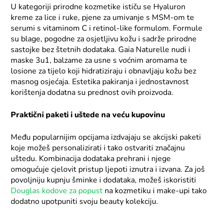
U kategoriji prirodne kozmetike ističu se Hyaluron
kreme za lice i ruke, pjene za umivanje s MSM-om te
serumi s vitaminom C i retinol-like formulom. Formule
su blage, pogodne za osjetljivu kožu i sadrže prirodne
sastojke bez štetnih dodataka. Gaia Naturelle nudi i
maske 3u1, balzame za usne s voćnim aromama te
losione za tijelo koji hidratiziraju i obnavljaju kožu bez
masnog osjećaja. Estetika pakiranja i jednostavnost
korištenja dodatna su prednost ovih proizvoda.
Praktični paketi i uštede na veću kupovinu
Među popularnijim opcijama izdvajaju se akcijski paketi
koje možeš personalizirati i tako ostvariti značajnu
uštedu. Kombinacija dodataka prehrani i njege
omogućuje cjelovit pristup ljepoti iznutra i izvana. Za još
povoljniju kupnju šminke i dodataka, možeš iskoristiti
Douglas kodove za popust
na kozmetiku i make-upi tako
dodatno upotpuniti svoju beauty kolekciju.