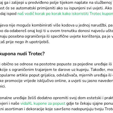
iraj ga i zalijepi u predviđeno polje tijekom naplate na službeno
st će se automatski primijeniti ako su ispunjeni svi uvjeti. Ako 
daj ispod
naš vodič korak po korak kako iskoristiti Trotec kupo
ajeva nije moguće kombinirati više kodova u jednoj narudžbi, pa
 da odabereš onaj koji ti u ovom trenutku donosi najveću ušt
maju posebna ograničenja ili specifične uvjete korištenja, pa je 
taš prije nego ih upotrijebiš.
 kupona nudi Trotec?
 obično se odnose na postotne popuste za pojedine uređaje ili 
cije s ograničenim trajanjem te darove uz kupnju. Također, mog
pularne artikle poput grijalica, odvlaživača, mjernih uređaja il
ke promocije vrijede isključivo online, a uvjeti su jasno naveden
ici.
onalne uređaje želiš dodatno opremiti svoj dom estetski i prak
jeri i naše
vidaXL kupone za popust
gdje te čekaju sjajne pon
tni asortiman i dekoracije koje savršeno nadopunjuju tvoju Tro