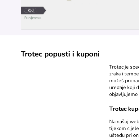
Trotec popusti i kuponi
Trotec je spec
zraka i tempe
možeš pronaći
uređaje koji 
objavljujemo 
Trotec kup
Na našoj web
tijekom cijel
uštedu pri on