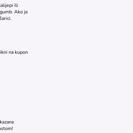
ijepi ili
i gumb. Ako je
arici.
likni na kupon
ikazane
ustom!