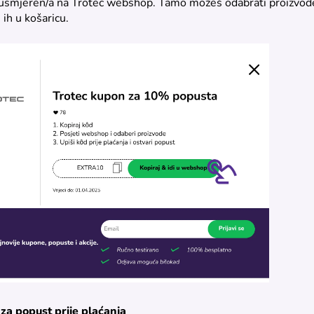
reusmjeren/a na Trotec webshop. Tamo možeš odabrati proizvode
i ih u košaricu.
 za popust prije plaćanja