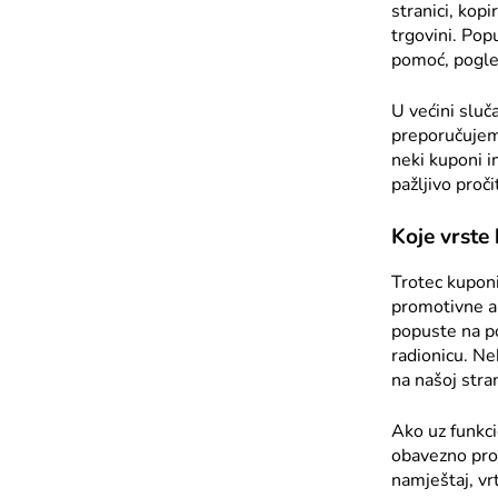
stranici, kop
trgovini. Popu
pomoć, pogle
U većini sluč
preporučujemo
neki kuponi i
pažljivo proči
Koje vrste
Trotec kuponi
promotivne ak
popuste na po
radionicu. Ne
na našoj stran
Ako uz funkci
obavezno prov
namještaj, vr