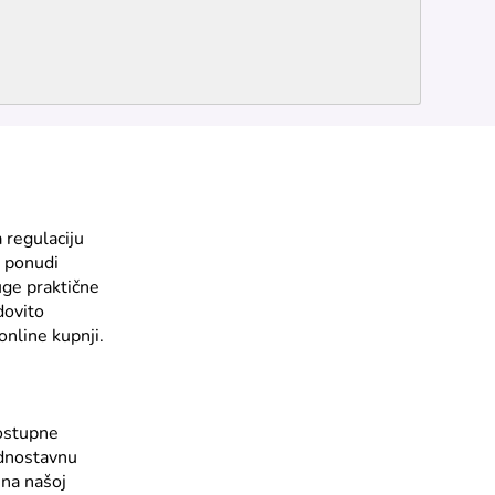
a regulaciju
j ponudi
uge praktične
dovito
nline kupnji.
dostupne
ednostavnu
 na našoj