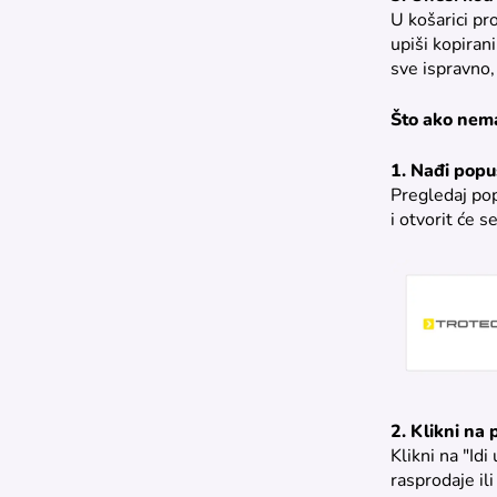
U košarici pro
upiši kopiran
sve ispravno, 
Što ako nema
1. Nađi popus
Pregledaj pop
i otvorit će s
2. Klikni na
Klikni na "Id
rasprodaje il