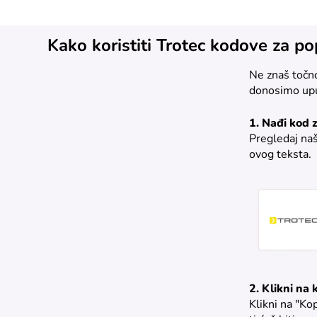
Kako koristiti Trotec kodove za p
Ne znaš točno
donosimo uput
1. Nađi kod 
Pregledaj našu
ovog teksta.
2. Klikni na
Klikni na "Ko