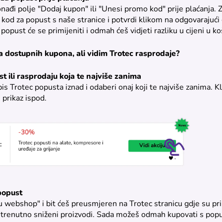
nađi polje "Dodaj kupon" ili "Unesi promo kod" prije plaćanja. Zal
i kod za popust s naše stranice i potvrdi klikom na odgovarajuć
popust će se primijeniti i odmah ćeš vidjeti razliku u cijeni u koš
 dostupnih kupona, ali vidim Trotec rasprodaje?
t ili rasprodaju koja te najviše zanima
is Trotec popusta iznad i odaberi onaj koji te najviše zanima. K
e prikaz ispod.
 popust
i u webshop" i bit ćeš preusmjeren na Trotec stranicu gdje su pr
i trenutno sniženi proizvodi. Sada možeš odmah kupovati s pop