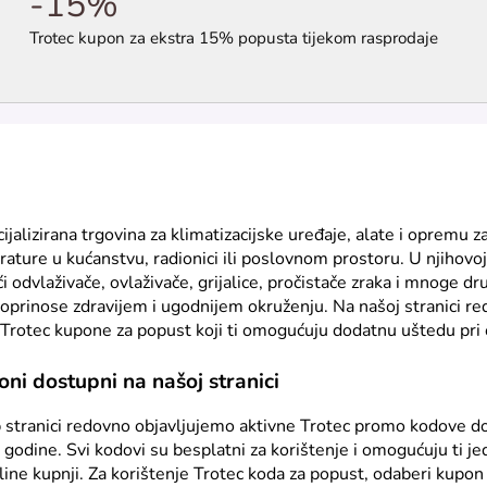
-15%
Trotec kupon za ekstra 15% popusta tijekom rasprodaje
ijalizirana trgovina za klimatizacijske uređaje, alate i opremu z
rature u kućanstvu, radionici ili poslovnom prostoru. U njihovo
 odvlaživače, ovlaživače, grijalice, pročistače zraka i mnoge dr
doprinose zdravijem i ugodnijem okruženju. Na našoj stranici re
Trotec kupone za popust koji ti omogućuju dodatnu uštedu pri o
oni dostupni na našoj stranici
 stranici redovno objavljujemo aktivne Trotec promo kodove 
e godine. Svi kodovi su besplatni za korištenje i omogućuju ti j
line kupnji. Za korištenje Trotec koda za popust, odaberi kupon