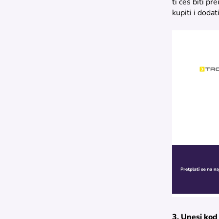
ti ćeš biti p
kupiti i dodat
3. Unesi kod