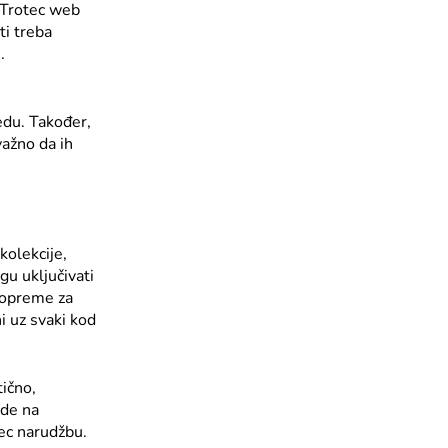
j Trotec web
ti treba
n
.
edu. Također,
važno da ih
kolekcije,
u uključivati
i opreme za
i uz svaki kod
tično,
ude na
tec narudžbu.