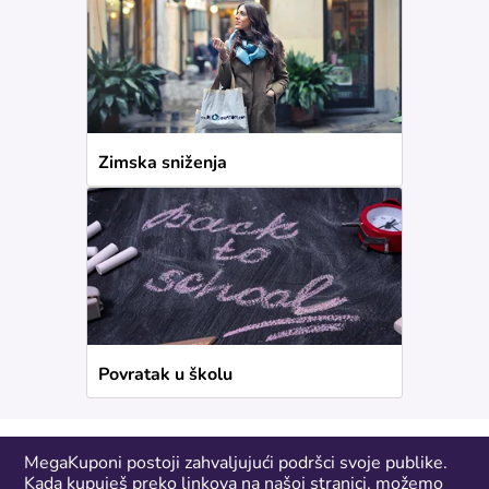
Zimska sniženja
Povratak u školu
MegaKuponi postoji zahvaljujući podršci svoje publike.
Kada kupuješ preko linkova na našoj stranici, možemo