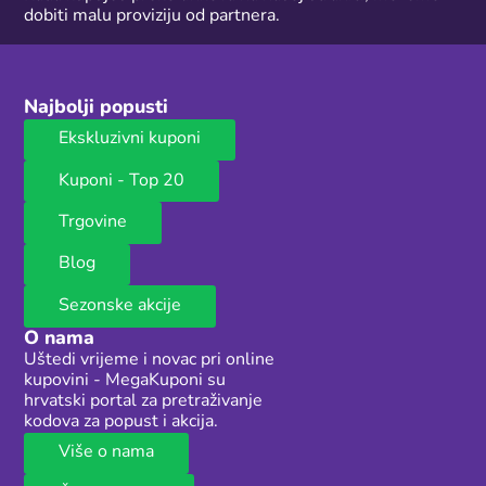
dobiti malu proviziju od partnera.
Najbolji popusti
Ekskluzivni kuponi
Kuponi - Top 20
Trgovine
Blog
Sezonske akcije
O nama
Uštedi vrijeme i novac pri online
kupovini - MegaKuponi su
hrvatski portal za pretraživanje
kodova za popust i akcija.
Više o nama