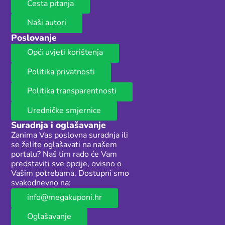
Česta pitanja
Naši autori
Poslovanje
Opći uvjeti korištenja
Politika privatnosti
Politika transparentnosti
Uredničke smjernice
Suradnja i oglašavanje
Zanima Vas poslovna suradnja ili
se želite oglašavati na našem
portalu? Naš tim rado će Vam
predstaviti sve opcije, ovisno o
Vašim potrebama. Dostupni smo
svakodnevno na:
info@megakuponi.hr
Oglašavanje