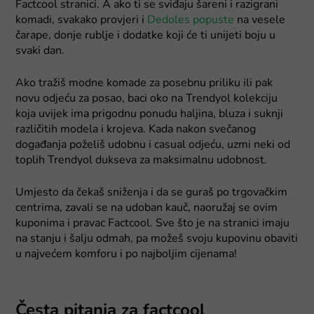
Factcool stranici. A ako ti se sviđaju šareni i razigrani
komadi, svakako provjeri i
Dedoles popuste
na vesele
čarape, donje rublje i dodatke koji će ti unijeti boju u
svaki dan.
Ako tražiš modne komade za posebnu priliku ili pak
novu odjeću za posao, baci oko na Trendyol kolekciju
koja uvijek ima prigodnu ponudu haljina, bluza i suknji
različitih modela i krojeva. Kada nakon svečanog
događanja poželiš udobnu i casual odjeću, uzmi neki od
toplih Trendyol dukseva za maksimalnu udobnost.
Umjesto da čekaš sniženja i da se guraš po trgovačkim
centrima, zavali se na udoban kauč, naoružaj se ovim
kuponima i pravac Factcool. Sve što je na stranici imaju
na stanju i šalju odmah, pa možeš svoju kupovinu obaviti
u najvećem komforu i po najboljim cijenama!
Česta pitanja za factcool