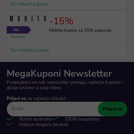
Svi Woolf kuponi
-15%
Mohito kupon za 15% popusta
Svi Mohito kuponi
MegaKuponi Newsletter
Pretplatnici na naš newsletter primaju najbolje kupone i
akcije izravno u svoj inbox.
Prijavi se
za najveću uštedu!
Prijavi se
Ručno testirano
100% besplatno
Odjava moguća bilokad