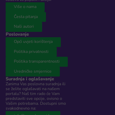
Više o nama
Česta pitanja
Naši autori
Poslovanje
Opći uvjeti korištenja
Politika privatnosti
Politika transparentnosti
Uredničke smjernice
Suradnja i oglašavanje
Zanima Vas poslovna suradnja ili
se želite oglašavati na našem
portalu? Naš tim rado će Vam
predstaviti sve opcije, ovisno o
Vašim potrebama. Dostupni smo
svakodnevno na: