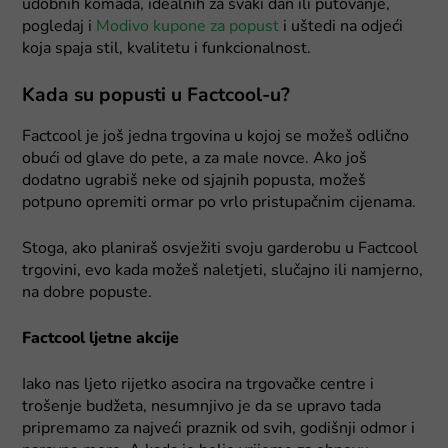
udobnih komada, idealnih za svaki dan ili putovanje,
pogledaj i
Modivo kupone za popust
i uštedi na odjeći
koja spaja stil, kvalitetu i funkcionalnost.
Kada su popusti u Factcool-u?
Factcool je još jedna trgovina u kojoj se možeš odlično
obući od glave do pete, a za male novce. Ako još
dodatno ugrabiš neke od sjajnih popusta, možeš
potpuno opremiti ormar po vrlo pristupačnim cijenama.
Stoga, ako planiraš osvježiti svoju garderobu u Factcool
trgovini, evo kada možeš naletjeti, slučajno ili namjerno,
na dobre popuste.
Factcool ljetne akcije
Iako nas ljeto rijetko asocira na trgovačke centre i
trošenje budžeta, nesumnjivo je da se upravo tada
pripremamo za najveći praznik od svih, godišnji odmor i