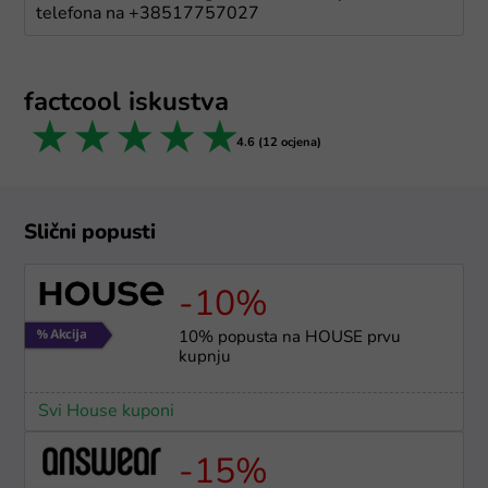
telefona na +38517757027
factcool iskustva
1 star
2 stars
3 stars
4 stars
5 stars
4.6 (12 ocjena)
Slični popusti
-10%
10% popusta na HOUSE prvu
kupnju
Svi House kuponi
-15%