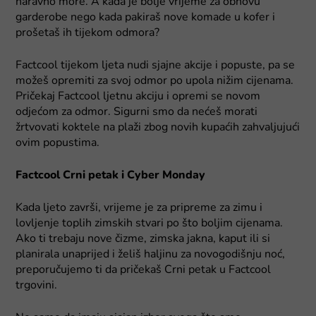
naravno more. A kada je bolje vrijeme za obnovu
garderobe nego kada pakiraš nove komade u kofer i
prošetaš ih tijekom odmora?
Factcool tijekom ljeta nudi sjajne akcije i popuste, pa se
možeš opremiti za svoj odmor po upola nižim cijenama.
Pričekaj Factcool ljetnu akciju i opremi se novom
odjećom za odmor. Sigurni smo da nećeš morati
žrtvovati koktele na plaži zbog novih kupaćih zahvaljujući
ovim popustima.
Factcool Crni petak i Cyber Monday
Kada ljeto završi, vrijeme je za pripreme za zimu i
lovljenje toplih zimskih stvari po što boljim cijenama.
Ako ti trebaju nove čizme, zimska jakna, kaput ili si
planirala unaprijed i želiš haljinu za novogodišnju noć,
preporučujemo ti da pričekaš Crni petak u Factcool
trgovini.