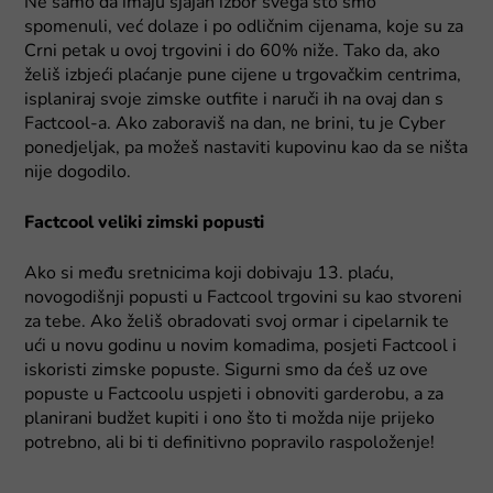
Ne samo da imaju sjajan izbor svega što smo
spomenuli, već dolaze i po odličnim cijenama, koje su za
Crni petak u ovoj trgovini i do 60% niže. Tako da, ako
želiš izbjeći plaćanje pune cijene u trgovačkim centrima,
isplaniraj svoje zimske outfite i naruči ih na ovaj dan s
Factcool-a. Ako zaboraviš na dan, ne brini, tu je Cyber
ponedjeljak, pa možeš nastaviti kupovinu kao da se ništa
nije dogodilo.
Factcool veliki zimski popusti
Ako si među sretnicima koji dobivaju 13. plaću,
novogodišnji popusti u Factcool trgovini su kao stvoreni
za tebe. Ako želiš obradovati svoj ormar i cipelarnik te
ući u novu godinu u novim komadima, posjeti Factcool i
iskoristi zimske popuste. Sigurni smo da ćeš uz ove
popuste u Factcoolu uspjeti i obnoviti garderobu, a za
planirani budžet kupiti i ono što ti možda nije prijeko
potrebno, ali bi ti definitivno popravilo raspoloženje!