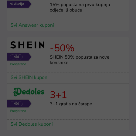
15% popusta na prvu kupnju
odjeće ili obuće
Svi Answear kuponi
-50%
SHEIN 50% popusta za nove
korisnike
Svi SHEIN kuponi
3+1
3+1 gratis na čarape
Svi Dedoles kuponi