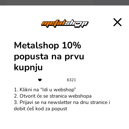
Metalshop 10%
popusta na prvu
kupnju
Više o factcool
6321
1. Klikni na “Idi u webshop”
Dosta ti je pretraživanja svih stranica raznih modnih
2. Otvorit će se stranica webshopa
brendova za taj savršeni komad koji si vidjela na
3. Prijavi se na newsletter na dnu stranice i
Instagramu? Factcool je tu da ti olakša potragu!
dobit ćeš kod za popust
Pronađi na jednom mjestu odjeću raznih poznatih
brendova. Neka od imena u njihovoj ponudi koja ćeš