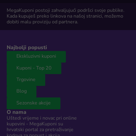
MegaKuponi postoji zahvaljujući podršci svoje publike.
Kada kupuješ preko linkova na našoj stranici, možemo
dobiti malu proviziju od partnera.
Najbolji popusti
Ekskluzivni kuponi
Kuponi - Top 20
Trgovine
Blog
Sezonske akcije
O nama
Uštedi vrijeme i novac pri online
kupovini - MegaKuponi su
hrvatski portal za pretraživanje
kodova za popust i akcija.