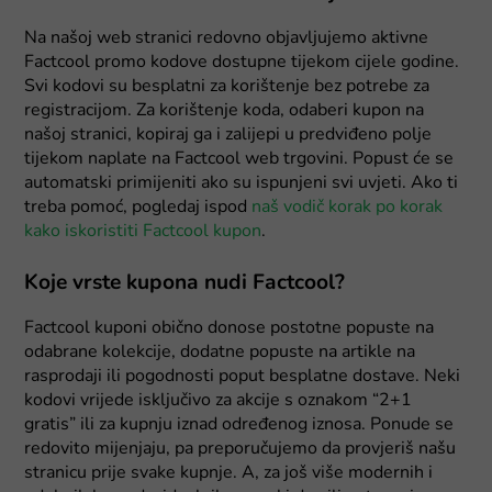
Na našoj web stranici redovno objavljujemo aktivne
Factcool promo kodove dostupne tijekom cijele godine.
Svi kodovi su besplatni za korištenje bez potrebe za
registracijom. Za korištenje koda, odaberi kupon na
našoj stranici, kopiraj ga i zalijepi u predviđeno polje
tijekom naplate na Factcool web trgovini. Popust će se
automatski primijeniti ako su ispunjeni svi uvjeti. Ako ti
treba pomoć, pogledaj ispod
naš vodič korak po korak
kako iskoristiti Factcool kupon
.
Koje vrste kupona nudi Factcool?
Factcool kuponi obično donose postotne popuste na
odabrane kolekcije, dodatne popuste na artikle na
rasprodaji ili pogodnosti poput besplatne dostave. Neki
kodovi vrijede isključivo za akcije s oznakom “2+1
gratis” ili za kupnju iznad određenog iznosa. Ponude se
redovito mijenjaju, pa preporučujemo da provjeriš našu
stranicu prije svake kupnje. A, za još više modernih i