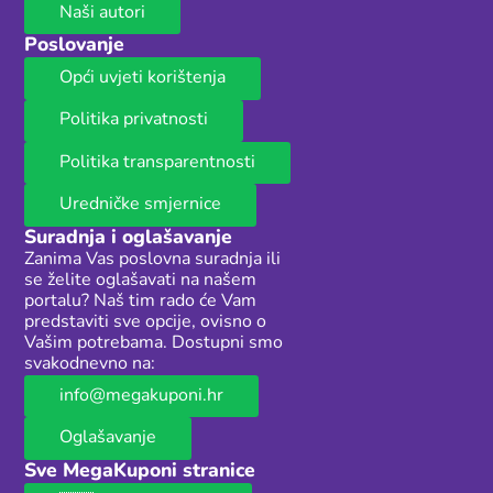
Naši autori
Poslovanje
Opći uvjeti korištenja
Politika privatnosti
Politika transparentnosti
Uredničke smjernice
Suradnja i oglašavanje
Zanima Vas poslovna suradnja ili
se želite oglašavati na našem
portalu? Naš tim rado će Vam
predstaviti sve opcije, ovisno o
Vašim potrebama. Dostupni smo
svakodnevno na:
info@megakuponi.hr
Oglašavanje
Sve MegaKuponi stranice