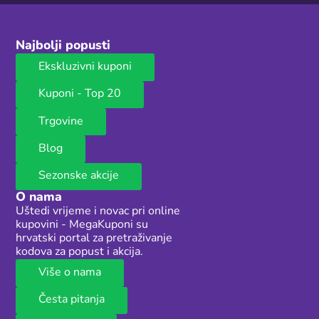
Najbolji popusti
Ekskluzivni kuponi
Kuponi - Top 20
Trgovine
Blog
Sezonske akcije
O nama
Uštedi vrijeme i novac pri online
kupovini - MegaKuponi su
hrvatski portal za pretraživanje
kodova za popust i akcija.
Više o nama
Česta pitanja