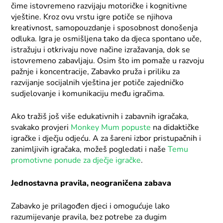
čime istovremeno razvijaju motoričke i kognitivne
vještine. Kroz ovu vrstu igre potiče se njihova
kreativnost, samopouzdanje i sposobnost donošenja
odluka. Igra je osmišljena tako da djeca spontano uče,
istražuju i otkrivaju nove načine izražavanja, dok se
istovremeno zabavljaju. Osim što im pomaže u razvoju
pažnje i koncentracije, Zabavko pruža i priliku za
razvijanje socijalnih vještina jer potiče zajedničko
sudjelovanje i komunikaciju među igračima.
Ako tražiš još više edukativnih i zabavnih igračaka,
svakako provjeri
Monkey Mum popuste
na didaktičke
igračke i dječju odjeću. A za šareni izbor pristupačnih i
zanimljivih igračaka, možeš pogledati i naše
Temu
promotivne ponude za dječje igračke
.
Jednostavna pravila, neograničena zabava
Zabavko je prilagođen djeci i omogućuje lako
razumijevanje pravila, bez potrebe za dugim