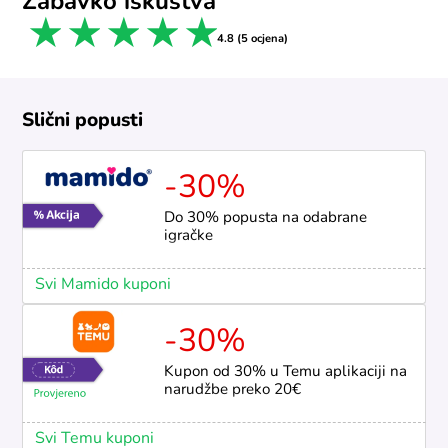
Zabavko iskustva
1 star
2 stars
3 stars
4 stars
5 stars
4.8 (5 ocjena)
Slični popusti
-30%
Do 30% popusta na odabrane
igračke
Svi Mamido kuponi
-30%
Kupon od 30% u Temu aplikaciji na
narudžbe preko 20€
Svi Temu kuponi