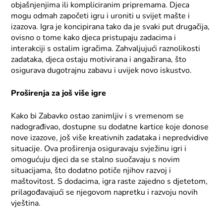
objašnjenjima ili kompliciranim pripremama. Djeca
mogu odmah započeti igru i uroniti u svijet mašte i
izazova. Igra je koncipirana tako da je svaki put drugačija,
ovisno o tome kako djeca pristupaju zadacima i
interakciji s ostalim igračima. Zahvaljujući raznolikosti
zadataka, djeca ostaju motivirana i angažirana, što
osigurava dugotrajnu zabavu i uvijek novo iskustvo.
Proširenja za još više igre
Kako bi Zabavko ostao zanimljiv i s vremenom se
nadograđivao, dostupne su dodatne kartice koje donose
nove izazove, još više kreativnih zadataka i nepredvidive
situacije. Ova proširenja osiguravaju svježinu igri i
omogućuju djeci da se stalno suočavaju s novim
situacijama, što dodatno potiče njihov razvoj i
maštovitost. S dodacima, igra raste zajedno s djetetom,
prilagođavajući se njegovom napretku i razvoju novih
vještina.