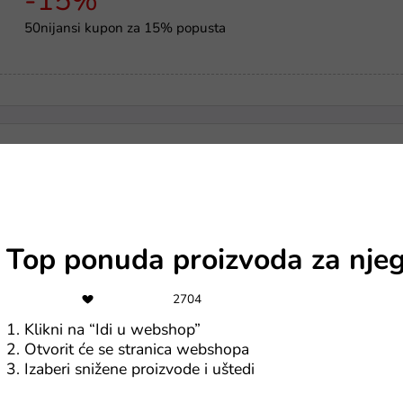
-15%
50nijansi kupon za 15% popusta
Gratis dostava
Besplatna dostava iznad 60€
Top ponuda proizvoda za nje
Gratis dostava
2704
50nijansi.hr - besplatna dostava na kupovinu iznad 40€
1. Klikni na “Idi u webshop”
2. Otvorit će se stranica webshopa
3. Izaberi snižene proizvode i uštedi