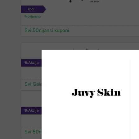
Svi 50nijansi kuponi
Svi Gaia Naturelle kuponi
Svi 50nijansi kuponi