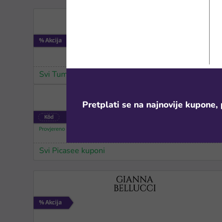
Svi TummyTox kuponi
Pretplati se na najnovije kupone, 
Svi Picasee kuponi