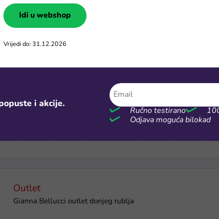
Idi u webshop
Gratis poklon
Tummy Tox gratis poklon za narudžbe iznad 50€
Vrijedi do: 31.12.2026
-10%
popuste i akcije.
Ručno testirano
100
Kupon za 10% popusta na sve maske i dodatke za mobitel
Odjava moguća bilokad
Outlet
Gianna Bellucci outlet donjeg rublja