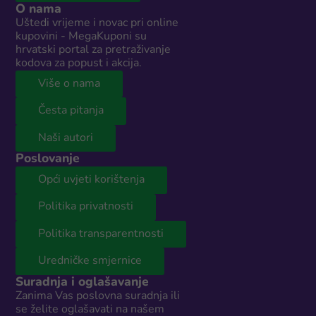
O nama
Uštedi vrijeme i novac pri online
kupovini - MegaKuponi su
hrvatski portal za pretraživanje
kodova za popust i akcija.
Više o nama
Česta pitanja
Naši autori
Poslovanje
Opći uvjeti korištenja
Politika privatnosti
Politika transparentnosti
Uredničke smjernice
Suradnja i oglašavanje
Zanima Vas poslovna suradnja ili
se želite oglašavati na našem