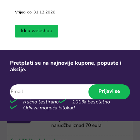
Gratis dostava
Vrijedi do: 31.12.2026
ParfumShop besplatna dostava
iznad 37€
Idi u webshop
Svi ParfumShop kuponi
-10%
Pretplati se na najnovije kupone, popuste i
Popust od 10% na nove
akcije.
pretplatnike za newsletter
Svi Gaia Naturelle kuponi
Prijavi se
Ručno testirano
100% besplatno
Odjava moguća bilokad
Gratis dostava
Besplatna narudžba za sve
narudžbe iznad 70 eura