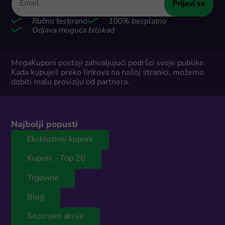
Prijavi se
Ručno testirano
100% besplatno
Odjava moguća bilokad
MegaKuponi postoji zahvaljujući podršci svoje publike.
Kada kupuješ preko linkova na našoj stranici, možemo
dobiti malu proviziju od partnera.
Najbolji popusti
Ekskluzivni kuponi
Kuponi - Top 20
Trgovine
Blog
Sezonske akcije