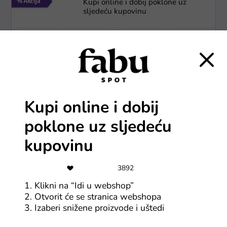
Kupi online i dobij poklone uz
sljedeću kupovinu
Svi FABUspot kuponi
-10%
10% popusta na prvu kupovinu
proizvoda za izbjeljivanje zubi
Kupi online i dobij
poklone uz sljedeću
Svi Hello Coco kuponi
kupovinu
Newsletter akcije
ParfumShop - pretplati se na
3892
newsletter za popuste i ponude
1. Klikni na “Idi u webshop”
2. Otvorit će se stranica webshopa
Svi ParfumShop kuponi
3. Izaberi snižene proizvode i uštedi