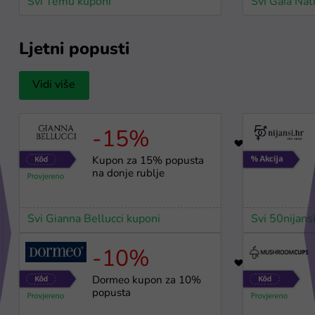
Svi Temu kuponi
Svi Gaia Nat
Ljetni popusti
Vidi više
-15%
96
Kupon za 15% popusta
na donje rublje
Svi Gianna Bellucci kuponi
Svi 50nijans
-10%
34
Dormeo kupon za 10%
popusta