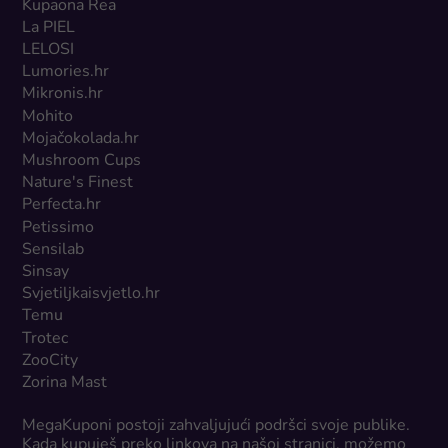
Kupaona Rea
La PIEL
LELOSI
Lumories.hr
Mikronis.hr
Mohito
Mojačokolada.hr
Mushroom Cups
Nature's Finest
Perfecta.hr
Petissimo
Sensilab
Sinsay
Svjetiljkaisvjetlo.hr
Temu
Trotec
ZooCity
Zorina Mast
MegaKuponi postoji zahvaljujući podršci svoje publike.
Kada kupuješ preko linkova na našoj stranici, možemo