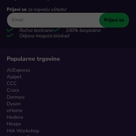
Prijavi se
za najveću uštedu!
Prijavi se
Ručno testirano
100% besplatno
Odjava moguća bilokad
Popularne trgovine
AliExpress
Apipet
CCC
Crocs
Dormeo
Dyson
eHome
Hedera
Hespo
HIA Workshop