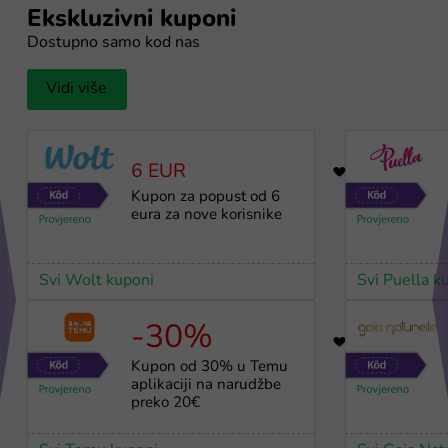
Ekskluzivni kuponi
Dostupno samo kod nas
Vidi više
6 EUR
4
Kupon za popust od 6
eura za nove korisnike
Svi Wolt kuponi
Svi Puella k
-30%
64
Kupon od 30% u Temu
aplikaciji na narudžbe
preko 20€