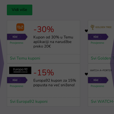
Vidi više
-30%
64
Kupon od 30% u Temu
aplikaciji na narudžbe
preko 20€
Svi Temu kuponi
Svi Golden 
-15%
36
Europa92 kupon za 15%
popusta na već sniženo!
Svi Europa92 kuponi
Svi WATCH-