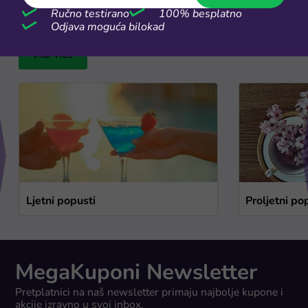
Ručno testirano
100% besplatno
Sezonske rasprodaje
Odjava moguća bilokad
Vidi više
Ljetni popusti
Proljetni po
MegaKuponi Newsletter
Pretplatnici na naš newsletter primaju najbolje kupone i
akcije izravno u svoj inbox.