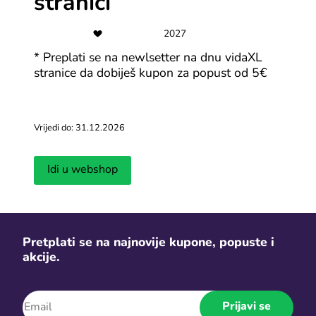
stranici
Svi Adrialece.hr kuponi
2027
Najnoviji članci
* Preplati se na newlsetter na dnu vidaXL
stranice da dobiješ kupon za popust od 5€
Vidi više
Vrijedi do: 31.12.2026
Idi u webshop
Carinske pri
Pretplati se na najnovije kupone, popuste i
Stiže li nova poštanska naknada na
prije plaćan
pakete van EU?
akcije.
platformam
Objavljeno 04.07.2026
Objavljeno 03.0
Prijavi se