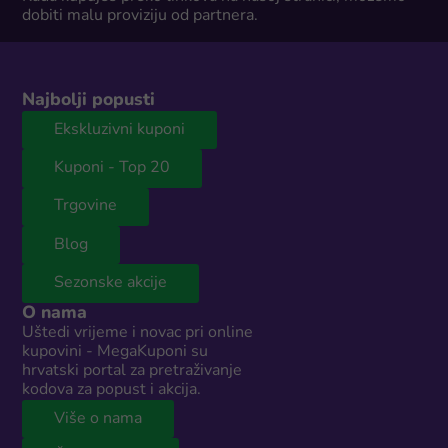
dobiti malu proviziju od partnera.
Najbolji popusti
Ekskluzivni kuponi
Kuponi - Top 20
Trgovine
Blog
Sezonske akcije
O nama
Uštedi vrijeme i novac pri online
kupovini - MegaKuponi su
hrvatski portal za pretraživanje
kodova za popust i akcija.
Više o nama