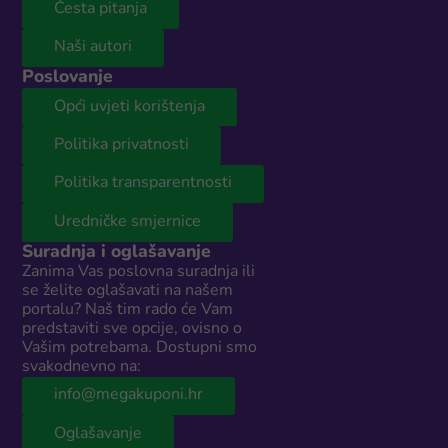
Česta pitanja
Naši autori
Poslovanje
Opći uvjeti korištenja
Politika privatnosti
Politika transparentnosti
Uredničke smjernice
Suradnja i oglašavanje
Zanima Vas poslovna suradnja ili
se želite oglašavati na našem
portalu? Naš tim rado će Vam
predstaviti sve opcije, ovisno o
Vašim potrebama. Dostupni smo
svakodnevno na:
info@megakuponi.hr
Oglašavanje