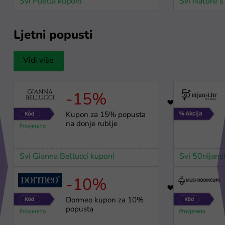
Svi Puella kuponi
Svi Nature's
Ljetni popusti
Vidi više
-15%
91
Kupon za 15% popusta
na donje rublje
Svi Gianna Bellucci kuponi
Svi 50nijans
-10%
34
Dormeo kupon za 10%
popusta