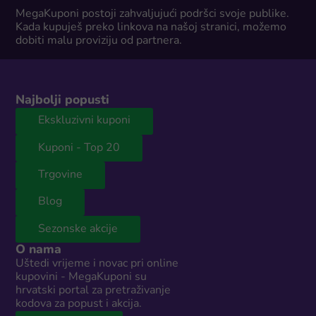
MegaKuponi postoji zahvaljujući podršci svoje publike.
Kada kupuješ preko linkova na našoj stranici, možemo
dobiti malu proviziju od partnera.
Najbolji popusti
Ekskluzivni kuponi
Kuponi - Top 20
Trgovine
Blog
Sezonske akcije
O nama
Uštedi vrijeme i novac pri online
kupovini - MegaKuponi su
hrvatski portal za pretraživanje
kodova za popust i akcija.