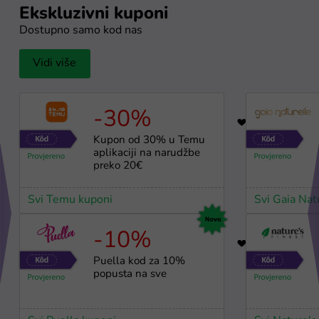
Ekskluzivni kuponi
Dostupno samo kod nas
Vidi više
-30%
64
Kupon od 30% u Temu
aplikaciji na narudžbe
preko 20€
Svi Temu kuponi
Svi Gaia Nat
-10%
3
Puella kod za 10%
popusta na sve