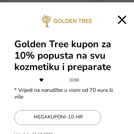
Svi Dormeo kuponi
Svi Mushroo
Najnoviji članci
Golden Tree kupon za
Vidi više
10% popusta na svu
kozmetiku i preparate
3150
* Vrijedi na narudžbe u visini od 70 eura ili
više
Carinske pri
Stiže li nova poštanska naknada na
MEGAKUPONI-10-HR
prije plaćan
pakete van EU?
platformam