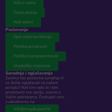
Više o nama
Česta pitanja
Naši autori
Poslovanje
Opći uvjeti korištenja
Politika privatnosti
Politika transparentnosti
Uredničke smjernice
Suradnja i oglašavanje
Zanima Vas poslovna suradnja ili
se želite oglašavati na našem
portalu? Naš tim rado će Vam
predstaviti sve opcije, ovisno o
Vašim potrebama. Dostupni smo
svakodnevno na:
info@megakuponi.hr