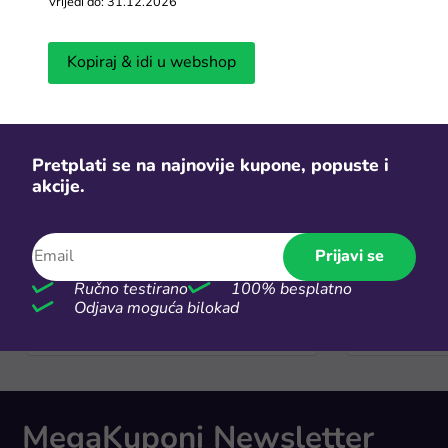
Vrijedi do: 31.12.2026
Objavljeno 04.07.2026
Objavljeno 03.0
Kopiraj & idi u webshop
Sezonske rasprodaje
Vidi više
Pretplati se na najnovije kupone, popuste i
akcije.
Prijavi se
Ručno testirano
100% besplatno
Odjava moguća bilokad
Ljetni popusti
Proljetni po
MegaKuponi Newsletter