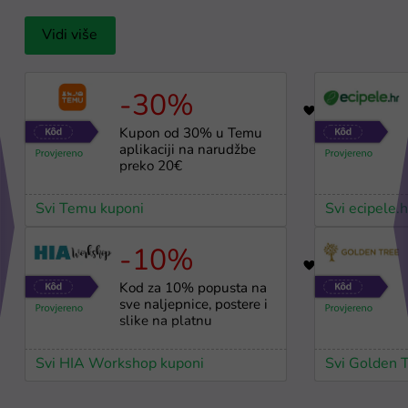
Vidi više
-30%
64
Kupon od 30% u Temu
aplikaciji na narudžbe
preko 20€
Svi Temu kuponi
Svi ecipele.
-10%
37
Kod za 10% popusta na
sve naljepnice, postere i
slike na platnu
Svi HIA Workshop kuponi
Svi Golden 