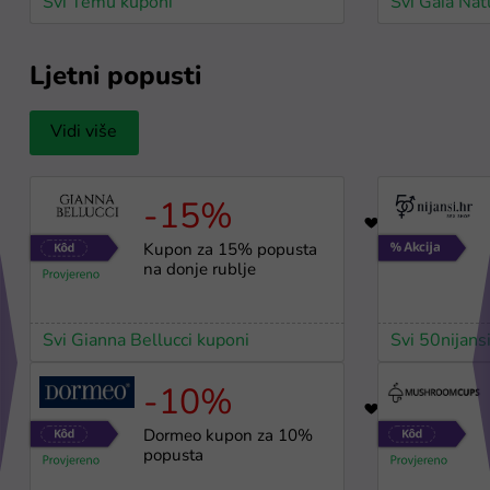
Svi Temu kuponi
Svi Gaia Nat
Ljetni popusti
Vidi više
-15%
96
Kupon za 15% popusta
na donje rublje
Svi Gianna Bellucci kuponi
Svi 50nijans
-10%
34
Dormeo kupon za 10%
popusta