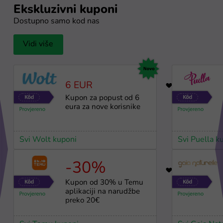
Ekskluzivni kuponi
Dostupno samo kod nas
Vidi više
6 EUR
3
Kupon za popust od 6
eura za nove korisnike
Svi Wolt kuponi
Svi Puella k
-30%
64
Kupon od 30% u Temu
aplikaciji na narudžbe
preko 20€