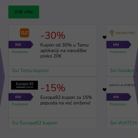
Vidi više
-30%
64
Kupon od 30% u Temu
aplikaciji na narudžbe
preko 20€
Svi Temu kuponi
Svi Golden 
-15%
36
Europa92 kupon za 15%
popusta na već sniženo!
Svi Europa92 kuponi
Svi WATCH-