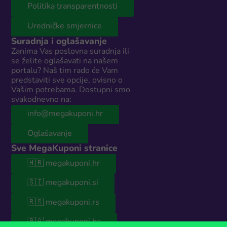
Politika transparentnosti
Uredničke smjernice
Suradnja i oglašavanje
Zanima Vas poslovna suradnja ili
se želite oglašavati na našem
portalu? Naš tim rado će Vam
predstaviti sve opcije, ovisno o
Vašim potrebama. Dostupni smo
svakodnevno na:
info@megakuponi.hr
Oglašavanje
Sve MegaKuponi stranice
🇭🇷 megakuponi.hr
🇸🇮 megakuponi.si
🇷🇸 megakuponi.rs
🇧🇦 megakuponi.ba