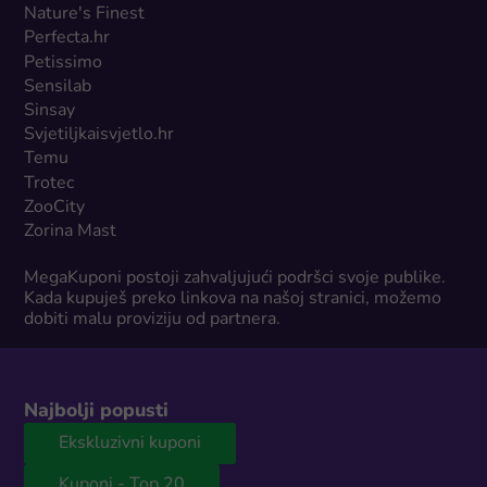
Nature's Finest
Perfecta.hr
Petissimo
Sensilab
Sinsay
Svjetiljkaisvjetlo.hr
Temu
Trotec
ZooCity
Zorina Mast
MegaKuponi postoji zahvaljujući podršci svoje publike.
Kada kupuješ preko linkova na našoj stranici, možemo
dobiti malu proviziju od partnera.
Najbolji popusti
Ekskluzivni kuponi
Kuponi - Top 20