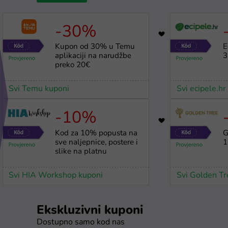
-30%
6456
Kupon od 30% u Temu
E
aplikaciji na narudžbe
3
preko 20€
Svi Temu kuponi
Svi ecipele.hr
-10%
3681
Kod za 10% popusta na
G
sve naljepnice, postere i
1
slike na platnu
Svi HIA Workshop kuponi
Svi Golden Tr
Ekskluzivni kuponi
Dostupno samo kod nas