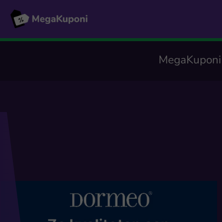
MegaKuponi -