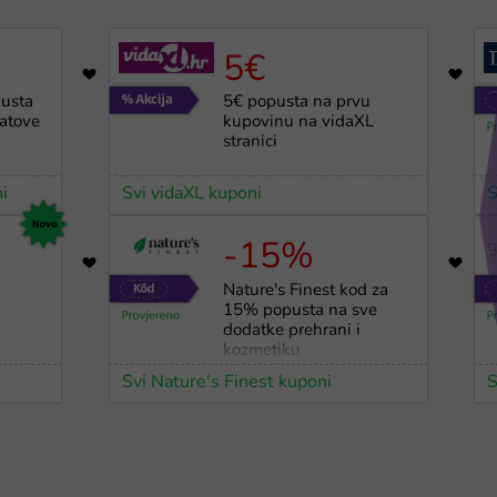
5€
2251
usta
5€ popusta na prvu
satove
kupovinu na vidaXL
stranici
i
Svi vidaXL kuponi
S
-15%
23
%
Nature's Finest kod za
15% popusta na sve
dodatke prehrani i
kozmetiku
Svi Nature's Finest kuponi
S