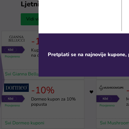
Ljetni popusti
Vidi više
G
-15%
d
907
Kupon za 15% popusta
5
Pretplati se na najnovije kupone, 
na donje rublje
d
i
Svi Gianna Bellucci kuponi
Svi 50nijansi 
-10%
3397
Dormeo kupon za 10%
M
popusta
z
Svi Dormeo kuponi
Svi Mushroom