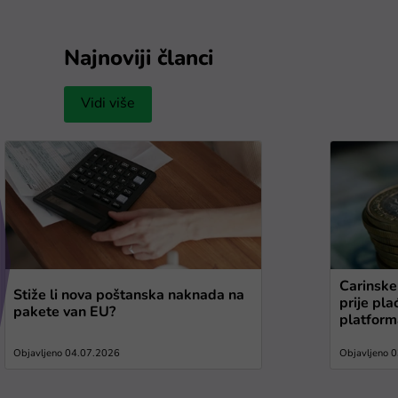
Najnoviji članci
Vidi više
Carinske 
Stiže li nova poštanska naknada na
prije pl
pakete van EU?
platfor
Objavljeno 04.07.2026
Objavljeno 