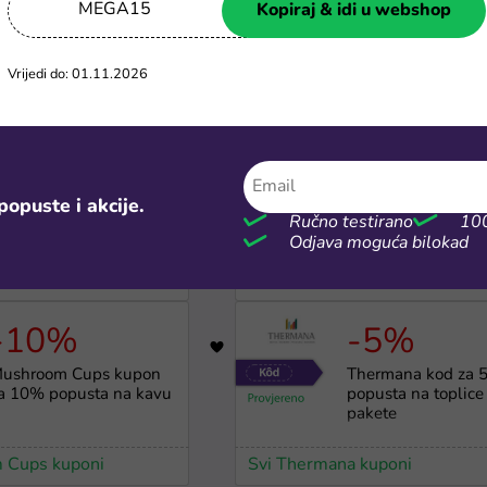
MEGA15
Kopiraj & idi u webshop
Vrijedi do: 01.11.2026
ratis
-30%
ostava
1767
0nijansi.hr - besplatna
Kupon od 30% u 
popuste i akcije.
ostava na kupovinu
aplikaciji na naru
Ručno testirano
100
znad 40€
preko 20€
Odjava moguća bilokad
kuponi
Svi Temu kuponi
-10%
-5%
3360
ushroom Cups kupon
Thermana kod za 
a 10% popusta na kavu
popusta na toplice 
pakete
 Cups kuponi
Svi Thermana kuponi