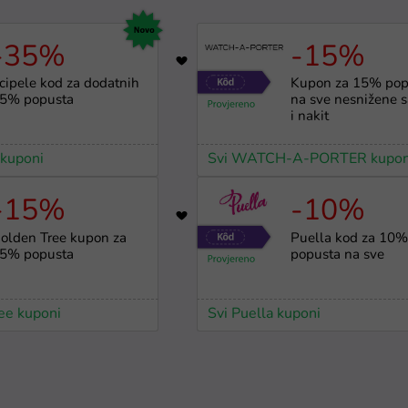
-35%
-15%
6
-
cipele kod za dodatnih
Kupon za 15% pop
5% popusta
na sve nesnižene 
i nakit
 kuponi
Svi WATCH-A-PORTER kupon
-15%
-10%
2915
olden Tree kupon za
Puella kod za 10
5% popusta
popusta na sve
ee kuponi
Svi Puella kuponi