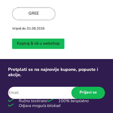
GREE
Vrijedi do: 01.08.2026
Carinske pri
Kopiraj & idi u webshop
Stiže li nova poštanska naknada na
prije plaćan
pakete van EU?
platformam
Objavljeno 04.07.2026
Objavljeno 03.0
Pretplati se na najnovije kupone, popuste i
akcije.
Sezonske rasprodaje
Vidi više
Prijavi se
Ručno testirano
100% besplatno
Odjava moguća bilokad