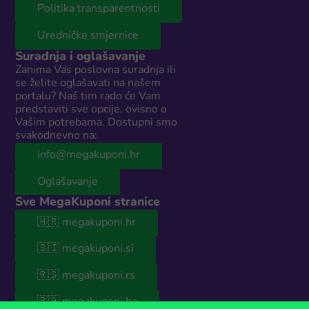
Politika transparentnosti
Uredničke smjernice
Suradnja i oglašavanje
Zanima Vas poslovna suradnja ili
se želite oglašavati na našem
portalu? Naš tim rado će Vam
predstaviti sve opcije, ovisno o
Vašim potrebama. Dostupni smo
svakodnevno na:
info@megakuponi.hr
Oglašavanje
Sve MegaKuponi stranice
🇭🇷 megakuponi.hr
🇸🇮 megakuponi.si
🇷🇸 megakuponi.rs
🇧🇦 megakuponi.ba