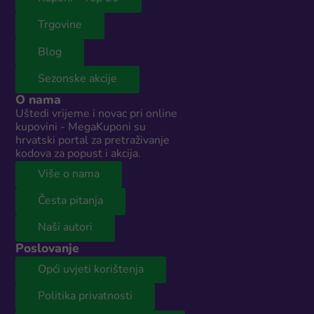
Trgovine
Blog
Sezonske akcije
O nama
Uštedi vrijeme i novac pri online
kupovini - MegaKuponi su
hrvatski portal za pretraživanje
kodova za popust i akcija.
Više o nama
Česta pitanja
Naši autori
Poslovanje
Opći uvjeti korištenja
Politika privatnosti