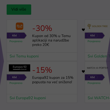
Vidi više
-30%
64
Kupon od 30% u Temu
aplikaciji na narudžbe
preko 20€
Svi Temu kuponi
Svi Golden 
-15%
36
Europa92 kupon za 15%
popusta na već sniženo!
Svi Europa92 kuponi
Svi WATCH-