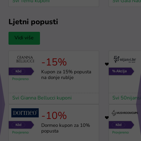
Svi Temu kuponi
Svi Gaia Nat
Ljetni popusti
Vidi više
-15%
96
Kupon za 15% popusta
na donje rublje
Svi Gianna Bellucci kuponi
Svi 50nijans
-10%
34
Dormeo kupon za 10%
popusta