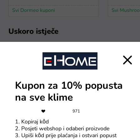
Svi Dormeo kuponi
Svi Mushroo
Uskoro istječe
-35%
3
Ecipele kod za dodatnih
35% popusta
Kupon za 10% popusta
Svi ecipele.hr kuponi
na sve klime
Najnoviji članci
971
1. Kopiraj kôd
Vidi više
2. Posjeti webshop i odaberi proizvode
3. Upiši kôd prije plaćanja i ostvari popust