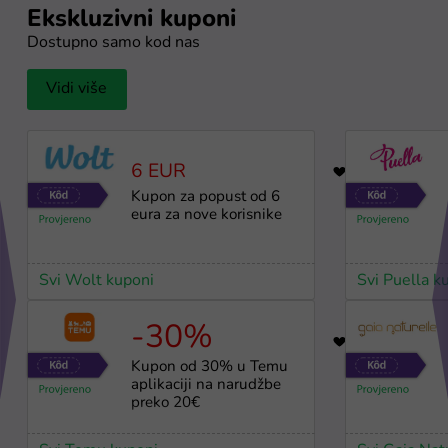
Ekskluzivni kuponi
Dostupno samo kod nas
Vidi više
6 EUR
3
Kupon za popust od 6
eura za nove korisnike
Svi Wolt kuponi
Svi Puella k
-30%
64
Kupon od 30% u Temu
aplikaciji na narudžbe
preko 20€