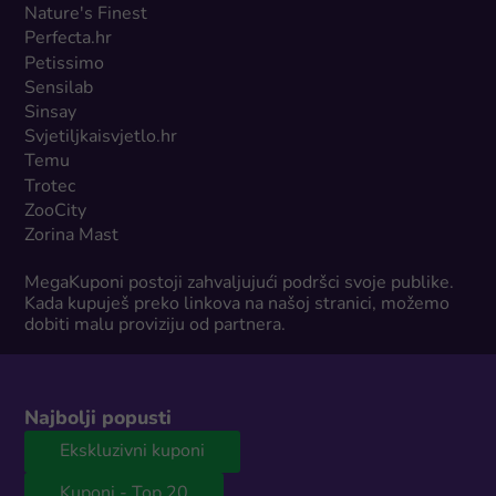
Nature's Finest
Perfecta.hr
Petissimo
Sensilab
Sinsay
Svjetiljkaisvjetlo.hr
Temu
Trotec
ZooCity
Zorina Mast
MegaKuponi postoji zahvaljujući podršci svoje publike.
Kada kupuješ preko linkova na našoj stranici, možemo
dobiti malu proviziju od partnera.
Najbolji popusti
Ekskluzivni kuponi
Kuponi - Top 20