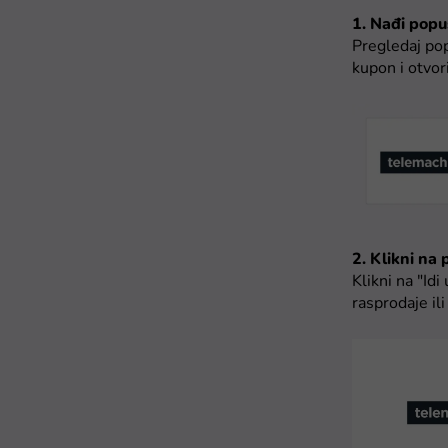
1. Nađi popus
Pregledaj pop
kupon i otvori
2. Klikni na
Klikni na "Id
rasprodaje il