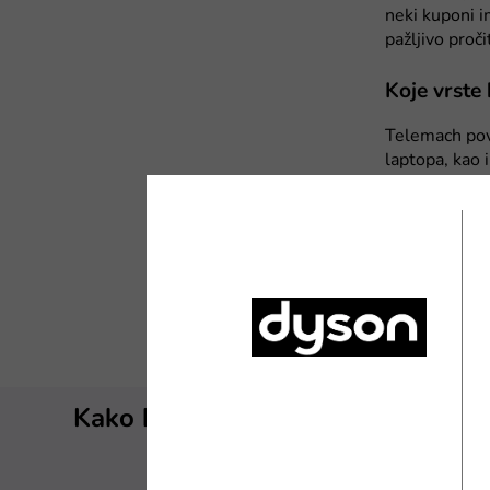
neki kuponi i
pažljivo proči
Koje vrste
Telemach pov
laptopa, kao 
prelasku iz d
snižene tarif
Ako uz nove 
punjača, doda
kupone za po
tvoju Telema
Kako koristiti Telemach kodove z
Ne znaš točno
nastavku ti d