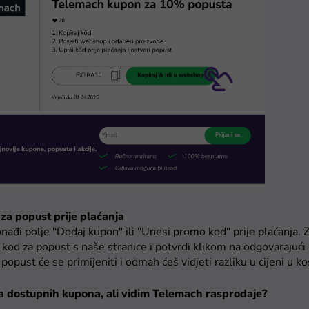
 za popust prije plaćanja
nađi polje "Dodaj kupon" ili "Unesi promo kod" prije plaćanja. Zal
i kod za popust s naše stranice i potvrdi klikom na odgovarajuć
popust će se primijeniti i odmah ćeš vidjeti razliku u cijeni u koš
 dostupnih kupona, ali vidim Telemach rasprodaje?