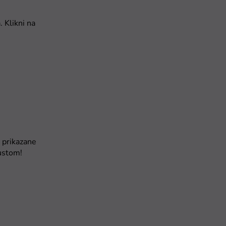
 Klikni na
u prikazane
ustom!