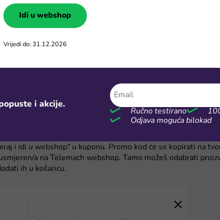
Idi u webshop
za popust
u stranicu i izaberi Telemach kod za popust koji želiš iskoristiti
ksta.
Vrijedi do: 31.12.2026
popuste i akcije.
Ručno testirano
100
Odjava moguća bilokad
 kupon
piraj i idi u webshop" u kuponu. Promo kod će se kopirati na tv
preusmjeren/a na Telemach webshop. Tamo možeš odabrati proiz
 dodati ih u košaricu.