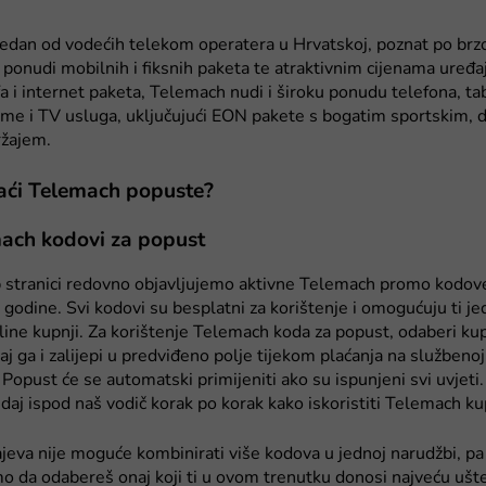
edan od vodećih telekom operatera u Hrvatskoj, poznat po brzo
j ponudi mobilnih i fiksnih paketa te atraktivnim cijenama uređa
fa i internet paketa, Telemach nudi i široku ponudu telefona, ta
e i TV usluga, uključujući EON pakete s bogatim sportskim, dj
ržajem.
aći Telemach popuste?
ach kodovi za popust
 stranici redovno objavljujemo aktivne Telemach promo kodo
e godine. Svi kodovi su besplatni za korištenje i omogućuju ti j
line kupnji. Za korištenje Telemach koda za popust, odaberi ku
iraj ga i zalijepi u predviđeno polje tijekom plaćanja na služben
 Popust će se automatski primijeniti ako su ispunjeni svi uvjeti.
aj ispod naš vodič korak po korak kako iskoristiti Telemach ku
ajeva nije moguće kombinirati više kodova u jednoj narudžbi, pa
 da odabereš onaj koji ti u ovom trenutku donosi najveću ušt