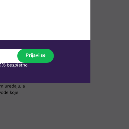
 s popisa
Prijavi se
% besplatno
om uređaju, a
vode koje