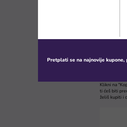
1. Nađi kod 
Pregledaj naš
iznad ovog te
Pretplati se na najnovije kupone, 
2. Klikni na
Klikni na "Ko
ti ćeš biti 
želiš kupiti i