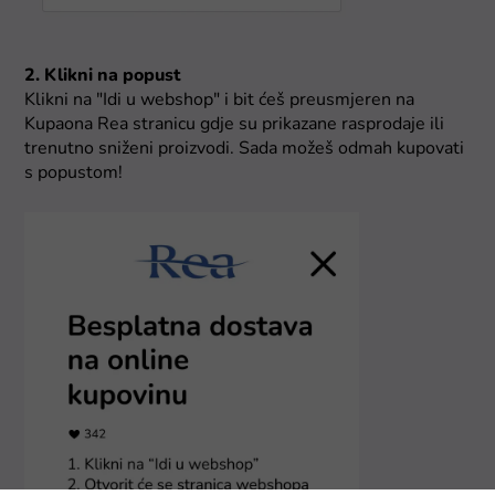
2. Klikni na popust
Klikni na "Idi u webshop" i bit ćeš preusmjeren na
Kupaona Rea stranicu gdje su prikazane rasprodaje ili
trenutno sniženi proizvodi. Sada možeš odmah kupovati
s popustom!