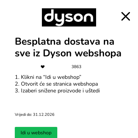
Besplatna dostava na
sve iz Dyson webshopa
3863
1. Klikni na “Idi u webshop”
2. Otvorit će se stranica webshopa
3. Izaberi snižene proizvode i uštedi
Više o Kupaona Rea
Vrijedi do: 31.12.2026
Rea donosi visokokvalitetnu kupaonsku i kuhinjsku
opremu, spajajući moderan dizajn s vrhunskim
Idi u webshop