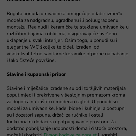
Bogata ponuda umivaonika omogućuje odabir između
modela za nadgradnu, ugradbenu ili poluugradbenu
montažu. Rea nudi i keramičke te staklene umivaonike u
različitim bojama i oblicima, osiguravajući savršeno
uklapanje u svaki interijer. Osim toga, u ponudi su i
elegantne WC školjke te bidei, izrađeni od
visokokvalitetne sanitarne keramike otporne na habanje
i lako čisteće površine.
Slavine i kupaonski pribor
Slavine i miješalice izrađene su od izdržljivih materijala
poput mjedi i prekrivene višeslojnim premazom kroma
za dugotrajnu zaštitu i moderan izgled. U ponudi su
modeli za umivaonike, kade, bidee i kuhinje, a dostupni
su i dozatori sapuna, držači za ručnike i ostali
funkcionalni dodaci za upotpunjavanje prostora. Za
dodatno poboljšanje udobnosti doma i čistoće prostora,
možeš iskoristiti
Dyson kodove za popust
i ugrabiti