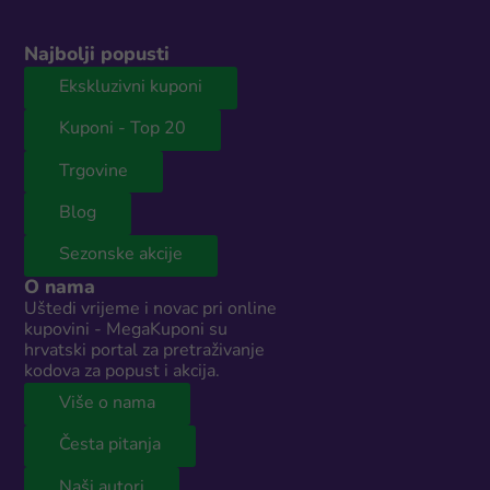
Najbolji popusti
Ekskluzivni kuponi
Kuponi - Top 20
Trgovine
Blog
Sezonske akcije
O nama
Uštedi vrijeme i novac pri online
kupovini - MegaKuponi su
hrvatski portal za pretraživanje
kodova za popust i akcija.
Više o nama
Česta pitanja
Naši autori