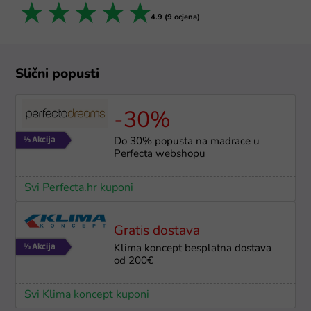
1 star
2 stars
3 stars
4 stars
5 stars
4.9 (9 ocjena)
Slični popusti
-30%
Do 30% popusta na madrace u
Perfecta webshopu
Svi Perfecta.hr kuponi
Gratis dostava
Klima koncept besplatna dostava
od 200€
Svi Klima koncept kuponi