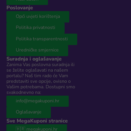
Poslovanje
Opći uvjeti korištenja
Politika privatnosti
Politika transparentnosti
Uredničke smjernice
Suradnja i oglašavanje
Zanima Vas poslovna suradnja ili
se želite oglašavati na našem
portalu? Naš tim rado će Vam
predstaviti sve opcije, ovisno o
Vašim potrebama. Dostupni smo
svakodnevno na:
info@megakuponi.hr
Oglašavanje
Sve MegaKuponi stranice
🇭🇷 megakuponi.hr