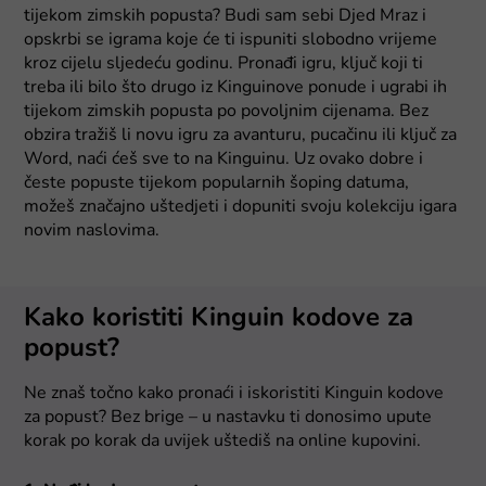
tijekom zimskih popusta? Budi sam sebi Djed Mraz i
opskrbi se igrama koje će ti ispuniti slobodno vrijeme
kroz cijelu sljedeću godinu. Pronađi igru, ključ koji ti
treba ili bilo što drugo iz Kinguinove ponude i ugrabi ih
tijekom zimskih popusta po povoljnim cijenama. Bez
obzira tražiš li novu igru za avanturu, pucačinu ili ključ za
Word, naći ćeš sve to na Kinguinu. Uz ovako dobre i
česte popuste tijekom popularnih šoping datuma,
možeš značajno uštedjeti i dopuniti svoju kolekciju igara
novim naslovima.
Kako koristiti Kinguin kodove za
popust?
Ne znaš točno kako pronaći i iskoristiti Kinguin kodove
za popust? Bez brige – u nastavku ti donosimo upute
korak po korak da uvijek uštediš na online kupovini.