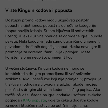
Vrste Kinguin kodova i popusta
Dostupni promo kodovi mogu uključivati postotni
popust na cijeli iznos, popust na određene kategorije
(poput novijih izdanja, Steam ključeva ili softverskih
licenci), ili ekskluzivne ponude za određene igre i bundle
pakete. Neki kodovi vrijede samo ograničeno vrijeme ili
povodom određenih događaja poput izlaska nove igre ili
promocije za određeni žanr. Uvijek provjeri uvjete
korištenja prije nego što primijeniš kod.
U većini slučajeva, Kinguin kodovi ne mogu se
kombinirati s drugim promocijama ili već sniženim
artiklima. Ako uneseš kod koji nije primjenjiv, provjeri je
li aktivan i odgovara li tvojoj narudžbi. Također možeš
pokušati s drugim aktivnim kodom s našeg popisa. Ako
tražiš još više uštede na igre, dodatke i softver, svakako
pogledaj i
K4G popuste
, gdje te čekaju dodatni kodovi
za nove i klasične naslove po odličnim cijenama.