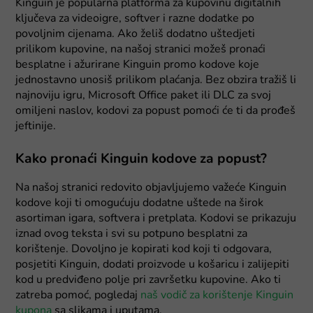
Kinguin je popularna platforma za kupovinu digitalnih
ključeva za videoigre, softver i razne dodatke po
povoljnim cijenama. Ako želiš dodatno uštedjeti
prilikom kupovine, na našoj stranici možeš pronaći
besplatne i ažurirane Kinguin promo kodove koje
jednostavno unosiš prilikom plaćanja. Bez obzira tražiš li
najnoviju igru, Microsoft Office paket ili DLC za svoj
omiljeni naslov, kodovi za popust pomoći će ti da prođeš
jeftinije.
Kako pronaći Kinguin kodove za popust?
Na našoj stranici redovito objavljujemo važeće Kinguin
kodove koji ti omogućuju dodatne uštede na širok
asortiman igara, softvera i pretplata. Kodovi se prikazuju
iznad ovog teksta i svi su potpuno besplatni za
korištenje. Dovoljno je kopirati kod koji ti odgovara,
posjetiti Kinguin, dodati proizvode u košaricu i zalijepiti
kod u predviđeno polje pri završetku kupovine. Ako ti
zatreba pomoć, pogledaj
naš vodič za korištenje Kinguin
kupona
sa slikama i uputama.