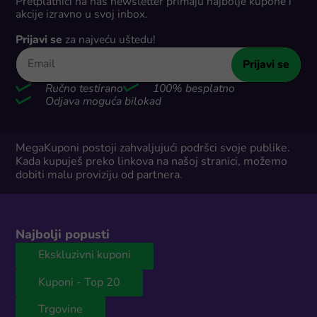
Pretplatnici na naš newsletter primaju najbolje kupone i
akcije izravno u svoj inbox.
Prijavi se
za najveću uštedu!
Prijavi se
Ručno testirano
100% besplatno
Odjava moguća bilokad
MegaKuponi postoji zahvaljujući podršci svoje publike.
Kada kupuješ preko linkova na našoj stranici, možemo
dobiti malu proviziju od partnera.
Najbolji popusti
Ekskluzivni kuponi
Kuponi - Top 20
Trgovine