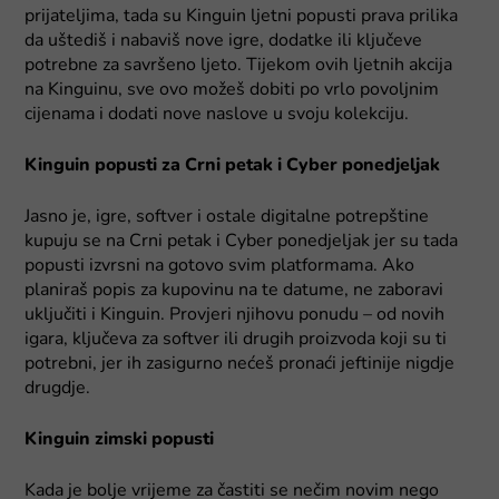
prijateljima, tada su Kinguin ljetni popusti prava prilika
da uštediš i nabaviš nove igre, dodatke ili ključeve
potrebne za savršeno ljeto. Tijekom ovih ljetnih akcija
na Kinguinu, sve ovo možeš dobiti po vrlo povoljnim
cijenama i dodati nove naslove u svoju kolekciju.
Kinguin popusti za Crni petak i Cyber ponedjeljak
Jasno je, igre, softver i ostale digitalne potrepštine
kupuju se na Crni petak i Cyber ponedjeljak jer su tada
popusti izvrsni na gotovo svim platformama. Ako
planiraš popis za kupovinu na te datume, ne zaboravi
uključiti i Kinguin. Provjeri njihovu ponudu – od novih
igara, ključeva za softver ili drugih proizvoda koji su ti
potrebni, jer ih zasigurno nećeš pronaći jeftinije nigdje
drugdje.
Kinguin zimski popusti
Kada je bolje vrijeme za častiti se nečim novim nego