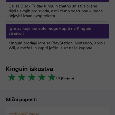
Da, za Black Friday Kinguin znatno snižava cijene
dijela svojih proizvoda, a mi ćemo dostupne kupone
objaviti iznad ovog teksta.
Igre za koje konzole mogu kupiti na Kinguin
stranici?
Kinguin prodaje igre za PlayStation, Nintendo, Xbox i
Wii, a možeš ih kupiti jeftinije uz naše kupone.
Kinguin iskustva
1 star
2 stars
3 stars
4 stars
5 stars
4.9 (9 ocjena)
Slični popusti