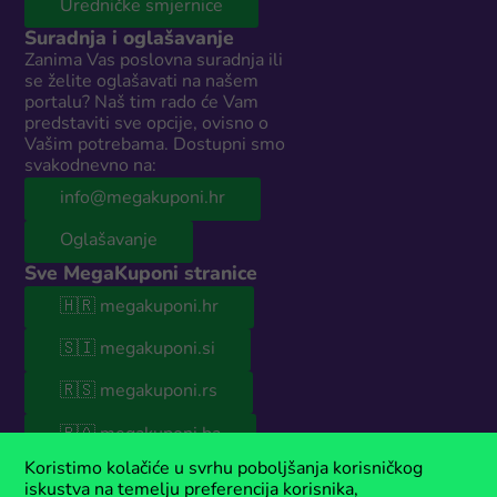
Uredničke smjernice
Suradnja i oglašavanje
Zanima Vas poslovna suradnja ili
se želite oglašavati na našem
portalu? Naš tim rado će Vam
predstaviti sve opcije, ovisno o
Vašim potrebama. Dostupni smo
svakodnevno na:
info@megakuponi.hr
Oglašavanje
Sve MegaKuponi stranice
🇭🇷 megakuponi.hr
🇸🇮 megakuponi.si
🇷🇸 megakuponi.rs
🇧🇦 megakuponi.ba
© 2026 MegaKuponi® Hrvatska
Koristimo kolačiće u svrhu poboljšanja korisničkog
iskustva na temelju preferencija korisnika,