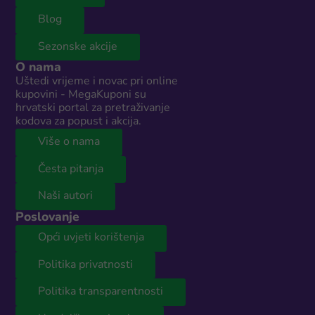
Blog
Sezonske akcije
O nama
Uštedi vrijeme i novac pri online
kupovini - MegaKuponi su
hrvatski portal za pretraživanje
kodova za popust i akcija.
Više o nama
Česta pitanja
Naši autori
Poslovanje
Opći uvjeti korištenja
Politika privatnosti
Politika transparentnosti