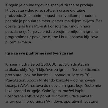
Kinguin je online trgovina specijalizirana za prodaju
ključeva za video igre, softver i druge digitalne
proizvode. Sa stalnim popustima i velikom ponudom,
postala je popularna među gamerima diljem svijeta. Bez
obzira igraš li na PC-u ili konzolama, Kinguin nudi
pouzdano rješenje za pristup tvojim omiljenim igrama i
programima uz povoljne cijene i brzu dostavu ključeva
putem e-maila.
Igre za sve platforme i softveri za rad
Kinguin nudi više od 150.000 različitih digitalnih
artikala, uključujući ključeve za igre, softverske licence,
pretplate i poklon kartice. U ponudi su igre za PC,
PlayStation, Xbox i Nintendo konzole – od najnovijih
izdanja i AAA naslova do neovisnih igara koje često nije
lako pronaći drugdje. Osim igara, možeš kupiti
licencirane softvere poput Microsoft Office paketa,
antivirusnih programa i Windows operativnih sustava.