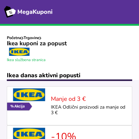
Početna
Trgovine
Ikea kuponi za popust
Ikea službena stranica
Ikea danas aktivni popusti
Manje od 3 €
IKEA Odlični proizvodi za manje od
3 €
-10%