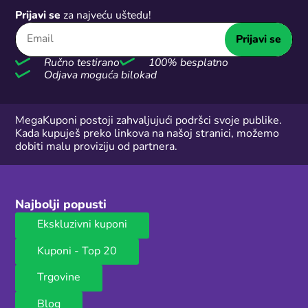
Prijavi se
za najveću uštedu!
Prijavi se
Ručno testirano
100% besplatno
Odjava moguća bilokad
MegaKuponi postoji zahvaljujući podršci svoje publike.
Kada kupuješ preko linkova na našoj stranici, možemo
dobiti malu proviziju od partnera.
Najbolji popusti
Ekskluzivni kuponi
Kuponi - Top 20
Trgovine
Blog