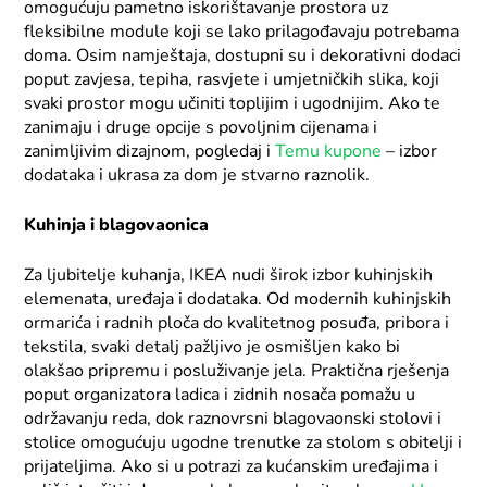
omogućuju pametno iskorištavanje prostora uz
fleksibilne module koji se lako prilagođavaju potrebama
doma. Osim namještaja, dostupni su i dekorativni dodaci
poput zavjesa, tepiha, rasvjete i umjetničkih slika, koji
svaki prostor mogu učiniti toplijim i ugodnijim. Ako te
zanimaju i druge opcije s povoljnim cijenama i
zanimljivim dizajnom, pogledaj i
Temu kupone
– izbor
dodataka i ukrasa za dom je stvarno raznolik.
Kuhinja i blagovaonica
Za ljubitelje kuhanja, IKEA nudi širok izbor kuhinjskih
elemenata, uređaja i dodataka. Od modernih kuhinjskih
ormarića i radnih ploča do kvalitetnog posuđa, pribora i
tekstila, svaki detalj pažljivo je osmišljen kako bi
olakšao pripremu i posluživanje jela. Praktična rješenja
poput organizatora ladica i zidnih nosača pomažu u
održavanju reda, dok raznovrsni blagovaonski stolovi i
stolice omogućuju ugodne trenutke za stolom s obitelji i
prijateljima. Ako si u potrazi za kućanskim uređajima i