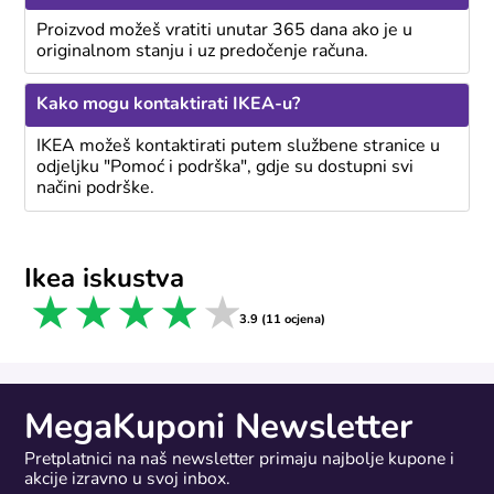
Proizvod možeš vratiti unutar 365 dana ako je u
originalnom stanju i uz predočenje računa.
Kako mogu kontaktirati IKEA-u?
IKEA možeš kontaktirati putem službene stranice u
odjeljku "Pomoć i podrška", gdje su dostupni svi
načini podrške.
Ikea iskustva
1 star
2 stars
3 stars
4 stars
5 stars
3.9 (11 ocjena)
MegaKuponi Newsletter
Pretplatnici na naš newsletter primaju najbolje kupone i
akcije izravno u svoj inbox.