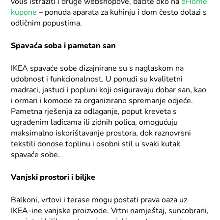
voliš istražiti i druge webshopove, bacite oko na
eHome
kupone
– ponuda aparata za kuhinju i dom često dolazi s
odličnim popustima.
Spavaća soba i pametan san
IKEA spavaće sobe dizajnirane su s naglaskom na
udobnost i funkcionalnost. U ponudi su kvalitetni
madraci, jastuci i popluni koji osiguravaju dobar san, kao
i ormari i komode za organizirano spremanje odjeće.
Pametna rješenja za odlaganje, poput kreveta s
ugrađenim ladicama ili zidnih polica, omogućuju
maksimalno iskorištavanje prostora, dok raznovrsni
tekstili donose toplinu i osobni stil u svaki kutak
spavaće sobe.
Vanjski prostori i biljke
Balkoni, vrtovi i terase mogu postati prava oaza uz
IKEA-ine vanjske proizvode. Vrtni namještaj, suncobrani,