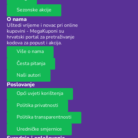
Sezonske akcije
O nama
Uštedi vrijeme i novac pri online
kupovini - MegaKuponi su
hrvatski portal za pretraživanje
kodova za popust i akcija.
Više o nama
Česta pitanja
Naši autori
Poslovanje
Opći uvjeti korištenja
Politika privatnosti
Politika transparentnosti
Uredničke smjernice