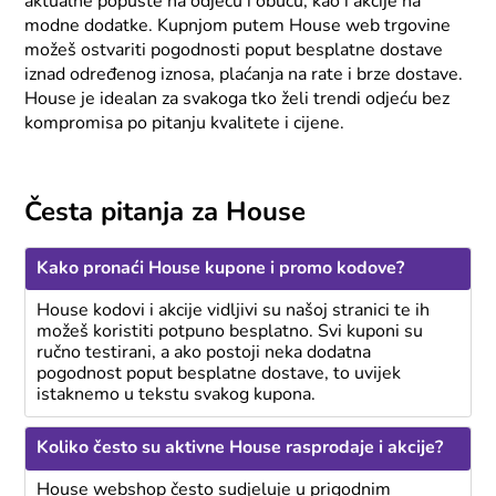
aktualne popuste na odjeću i obuću, kao i akcije na
modne dodatke. Kupnjom putem House web trgovine
možeš ostvariti pogodnosti poput besplatne dostave
iznad određenog iznosa, plaćanja na rate i brze dostave.
House je idealan za svakoga tko želi trendi odjeću bez
kompromisa po pitanju kvalitete i cijene.
Česta pitanja za House
Kako pronaći House kupone i promo kodove?
House kodovi i akcije vidljivi su našoj stranici te ih
možeš koristiti potpuno besplatno. Svi kuponi su
ručno testirani, a ako postoji neka dodatna
pogodnost poput besplatne dostave, to uvijek
istaknemo u tekstu svakog kupona.
Koliko često su aktivne House rasprodaje i akcije?
House webshop često sudjeluje u prigodnim