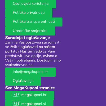
Opći uvjeti korištenja
Politika privatnosti
Politika transparentnosti
Uredničke smjernice
Suradnja i oglašavanje
Zanima Vas poslovna suradnja ili
se želite oglašavati na našem
portalu? Naš tim rado će Vam
predstaviti sve opcije, ovisno o
Vašim potrebama. Dostupni smo
svakodnevno na:
info@megakuponi.hr
Oglašavanje
Sve MegaKuponi stranice
🇭🇷 megakuponi.hr
🇸🇮 megakuponi.si