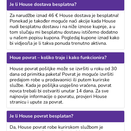
Je li House dostava besplatna?
Za narudžbe iznad 46 € House dostava je besplatna!
Ponekad je također moguće naći akcije kada House
nudi besplatnu dostavu i na niže iznose kupnje, a u
tom slučaju mi besplatnu dostavu ističemo dodatno
u našem popisu kupona. Pogledaj kupone iznad kako
bi vidjeo/la je li takva ponuda trenutno aktivna.
Houe povrat – koliko traje i kako funkcionira?
House povrat pošiljke može se izvršiti u roku od 30
dana od primitka paketa! Povrat je moguće izvršiti
predajom robe u prodavaonici ili putem kurirske
službe. Kada je pošiljka uspješno vraćena, povrat
novca trebali bi ostvariti unutar 14 dana. Za sve
najnovije informacije o povratu, provjeri House
stranicu i upute za povrat.
Je li House povrat besplatan?
Da, House povrat robe kurirskom službom je