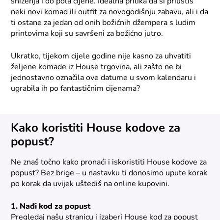
sniženja i do pola cijene. Idealna prilika da si priuštiš
neki novi komad ili outfit za novogodišnju zabavu, ali i da
ti ostane za jedan od onih božićnih džempera s ludim
printovima koji su savršeni za božićno jutro.
Ukratko, tijekom cijele godine nije kasno za uhvatiti
željene komade iz House trgovina, ali zašto ne bi
jednostavno označila ove datume u svom kalendaru i
ugrabila ih po fantastičnim cijenama?
Kako koristiti House kodove za
popust?
Ne znaš točno kako pronaći i iskoristiti House kodove za
popust? Bez brige – u nastavku ti donosimo upute korak
po korak da uvijek uštediš na online kupovini.
1. Nađi kod za popust
Pregledaj našu stranicu i izaberi House kod za popust