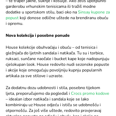
– te traper jakne, suknje i košulje. Ako želiš upotpuniti
garderobu vrhunskim tenisicama ili tražiš modne
dodatke u sportskom stilu, baci oko na
Sinsay kupone za
popust
koji donose odlične uštede na brendiranu obuću
i opremu.
Nova kolekcija i posebne ponude
House kolekcije obuhvaćaju i obuću – od tenisica i
gležnjača do ljetnih sandala i natikača. Tu su i torbice,
ruksaci, sunčane naočale i bucket kape koje nadopunjuju
cjelokupan look. House redovito nudi sezonske popuste
i akcije koje omogućuju povoljniju kupnju popularnih
artikala za sve stilove i uzraste.
Za dodatnu dozu udobnosti i stila, posebno tijekom
ljeta, preporučujemo da pogledaš i
Crocs promo kodove
– idealan izbor natikača i sandala koje se lako
kombiniraju uz House odjeću i ističu se udobnošću i
otpornošću. Za još više uštede, redovito provjeravaj