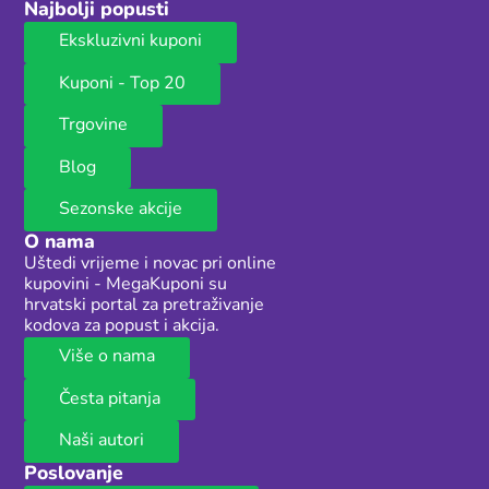
Najbolji popusti
Ekskluzivni kuponi
Kuponi - Top 20
Trgovine
Blog
Sezonske akcije
O nama
Uštedi vrijeme i novac pri online
kupovini - MegaKuponi su
hrvatski portal za pretraživanje
kodova za popust i akcija.
Više o nama
Česta pitanja
Naši autori
Poslovanje