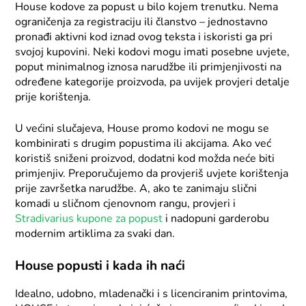
House kodove za popust u bilo kojem trenutku. Nema
ograničenja za registraciju ili članstvo – jednostavno
pronađi aktivni kod iznad ovog teksta i iskoristi ga pri
svojoj kupovini. Neki kodovi mogu imati posebne uvjete,
poput minimalnog iznosa narudžbe ili primjenjivosti na
određene kategorije proizvoda, pa uvijek provjeri detalje
prije korištenja.
U većini slučajeva, House promo kodovi ne mogu se
kombinirati s drugim popustima ili akcijama. Ako već
koristiš sniženi proizvod, dodatni kod možda neće biti
primjenjiv. Preporučujemo da provjeriš uvjete korištenja
prije završetka narudžbe. A, ako te zanimaju slični
komadi u sličnom cjenovnom rangu, provjeri i
Stradivarius kupone za popust
i nadopuni garderobu
modernim artiklima za svaki dan.
House popusti i kada ih naći
Idealno, udobno, mladenački i s licenciranim printovima,