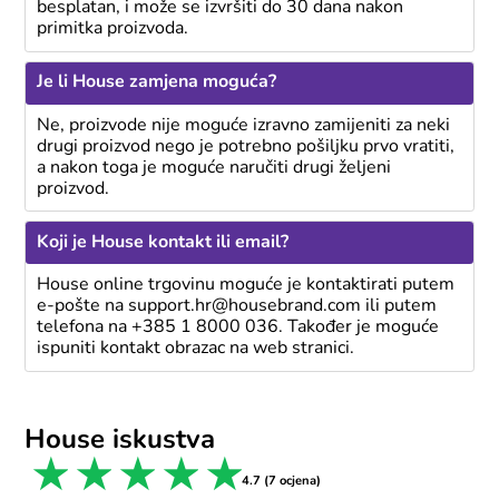
besplatan, i može se izvršiti do 30 dana nakon
primitka proizvoda.
Je li House zamjena moguća?
Ne, proizvode nije moguće izravno zamijeniti za neki
drugi proizvod nego je potrebno pošiljku prvo vratiti,
a nakon toga je moguće naručiti drugi željeni
proizvod.
Koji je House kontakt ili email?
House online trgovinu moguće je kontaktirati putem
e-pošte na support.hr@housebrand.com ili putem
telefona na +385 1 8000 036. Također je moguće
ispuniti kontakt obrazac na web stranici.
House iskustva
1 star
2 stars
3 stars
4 stars
5 stars
4.7 (7 ocjena)