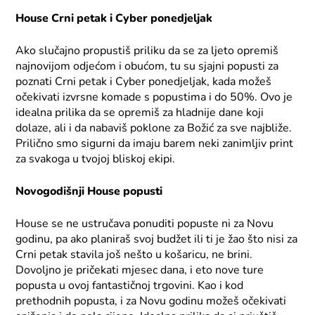
House Crni petak i Cyber ponedjeljak
Ako slučajno propustiš priliku da se za ljeto opremiš
najnovijom odjećom i obućom, tu su sjajni popusti za
poznati Crni petak i Cyber ponedjeljak, kada možeš
očekivati izvrsne komade s popustima i do 50%. Ovo je
idealna prilika da se opremiš za hladnije dane koji
dolaze, ali i da nabaviš poklone za Božić za sve najbliže.
Prilično smo sigurni da imaju barem neki zanimljiv print
za svakoga u tvojoj bliskoj ekipi.
Novogodišnji House popusti
House se ne ustručava ponuditi popuste ni za Novu
godinu, pa ako planiraš svoj budžet ili ti je žao što nisi za
Crni petak stavila još nešto u košaricu, ne brini.
Dovoljno je pričekati mjesec dana, i eto nove ture
popusta u ovoj fantastičnoj trgovini. Kao i kod
prethodnih popusta, i za Novu godinu možeš očekivati