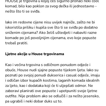
HOUSE je trgovina u kojoj ćeš sigurno pronaći neki cool
komad, bilo kao poklon za svog dečka ili jednostavno -
nešto što ti se sviđa.
Iako im redovne cijene nisu uvijek najniže, zašto ne bi
iskoristila priliku i kupila sve što ti se sviđa po dodatno
sniženim cijenama? Ako želiš uštedjeti i nabaviti razne
komade po još povoljnijim cijenama, evo koje popuste
trebaš pratiti.
Ljetne akcije u House trgovinama
Kao i većina trgovina s odličnom ponudom odjeće i
obuće, House nudi sjajne popuste tijekom ljeta. Iako su
poznati po svojoj ponudi dukserica i casual odjeće, imaju
i odličan izbor kupaćih kostima, laganih komada idealnih
za ljeto, kao i dodataka koji će ti uljepšati odmor. Ne
zaboravi planirati ove popuste i upotpuniti svoje ljetne
outfite. Nije problem ako se odlučiš i za nešto jesensko,
pa ugrabiš i neki dobar duks uz to.