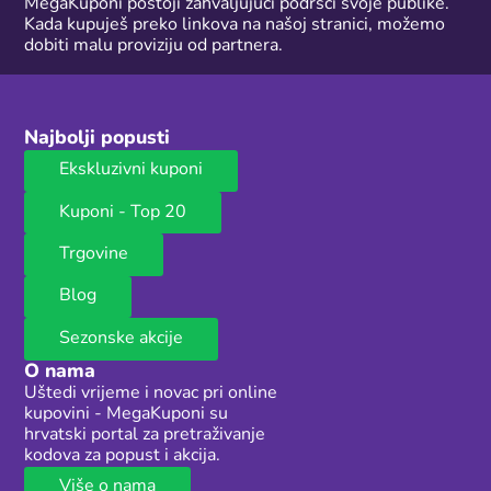
MegaKuponi postoji zahvaljujući podršci svoje publike.
Kada kupuješ preko linkova na našoj stranici, možemo
dobiti malu proviziju od partnera.
Najbolji popusti
Ekskluzivni kuponi
Kuponi - Top 20
Trgovine
Blog
Sezonske akcije
O nama
Uštedi vrijeme i novac pri online
kupovini - MegaKuponi su
hrvatski portal za pretraživanje
kodova za popust i akcija.
Više o nama