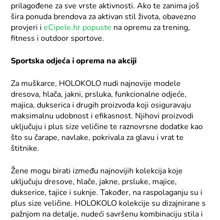
prilagođene za sve vrste aktivnosti. Ako te zanima još
šira ponuda brendova za aktivan stil života, obavezno
provjeri i
eCipele.hr popuste
na opremu za trening,
fitness i outdoor sportove.
Sportska odjeća i oprema na akciji
Za muškarce, HOLOKOLO nudi najnovije modele
dresova, hlača, jakni, prsluka, funkcionalne odjeće,
majica, dukserica i drugih proizvoda koji osiguravaju
maksimalnu udobnost i efikasnost. Njihovi proizvodi
uključuju i plus size veličine te raznovrsne dodatke kao
što su čarape, navlake, pokrivala za glavu i vrat te
štitnike.
Žene mogu birati između najnovijih kolekcija koje
uključuju dresove, hlače, jakne, prsluke, majice,
dukserice, tajice i suknje. Također, na raspolaganju su i
plus size veličine. HOLOKOLO kolekcije su dizajnirane s
pažnjom na detalje, nudeći savršenu kombinaciju stila i