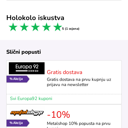
Holokolo iskustva
1 star
2 stars
3 stars
4 stars
5 stars
5 (1 ocjena)
Slični popusti
Gratis dostava
Gratis dostava na prvu kupnju uz
prijavu na newsletter
Svi Europa92 kuponi
-10%
Metalshop 10% popusta na prvu