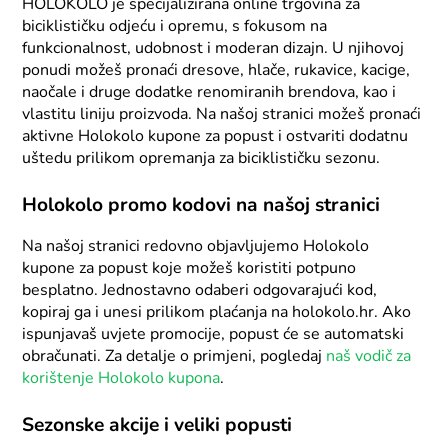
HOLOKOLO je specijalizirana online trgovina za
biciklističku odjeću i opremu, s fokusom na
funkcionalnost, udobnost i moderan dizajn. U njihovoj
ponudi možeš pronaći dresove, hlače, rukavice, kacige,
naočale i druge dodatke renomiranih brendova, kao i
vlastitu liniju proizvoda. Na našoj stranici možeš pronaći
aktivne Holokolo kupone za popust i ostvariti dodatnu
uštedu prilikom opremanja za biciklističku sezonu.
Holokolo promo kodovi na našoj stranici
Na našoj stranici redovno objavljujemo Holokolo
kupone za popust koje možeš koristiti potpuno
besplatno. Jednostavno odaberi odgovarajući kod,
kopiraj ga i unesi prilikom plaćanja na holokolo.hr. Ako
ispunjavaš uvjete promocije, popust će se automatski
obračunati. Za detalje o primjeni, pogledaj
naš vodič za
korištenje Holokolo kupona
.
Sezonske akcije i veliki popusti