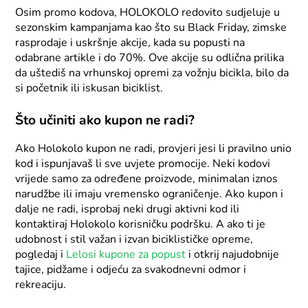
Osim promo kodova, HOLOKOLO redovito sudjeluje u
sezonskim kampanjama kao što su Black Friday, zimske
rasprodaje i uskršnje akcije, kada su popusti na
odabrane artikle i do 70%. Ove akcije su odlična prilika
da uštediš na vrhunskoj opremi za vožnju bicikla, bilo da
si početnik ili iskusan biciklist.
Što učiniti ako kupon ne radi?
Ako Holokolo kupon ne radi, provjeri jesi li pravilno unio
kod i ispunjavaš li sve uvjete promocije. Neki kodovi
vrijede samo za određene proizvode, minimalan iznos
narudžbe ili imaju vremensko ograničenje. Ako kupon i
dalje ne radi, isprobaj neki drugi aktivni kod ili
kontaktiraj Holokolo korisničku podršku. A ako ti je
udobnost i stil važan i izvan biciklističke opreme,
pogledaj i
Lelosi kupone za popust
i otkrij najudobnije
tajice, pidžame i odjeću za svakodnevni odmor i
rekreaciju.