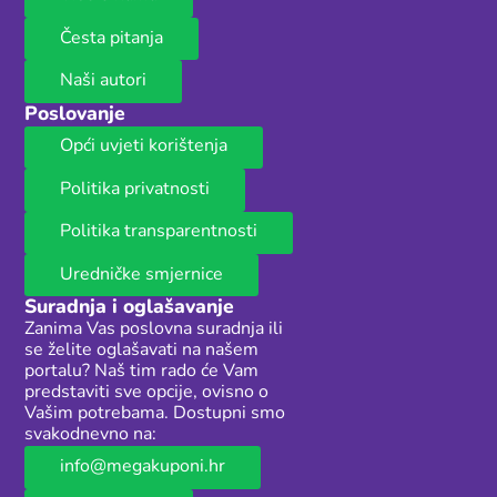
Česta pitanja
Naši autori
Poslovanje
Opći uvjeti korištenja
Politika privatnosti
Politika transparentnosti
Uredničke smjernice
Suradnja i oglašavanje
Zanima Vas poslovna suradnja ili
se želite oglašavati na našem
portalu? Naš tim rado će Vam
predstaviti sve opcije, ovisno o
Vašim potrebama. Dostupni smo
svakodnevno na:
info@megakuponi.hr