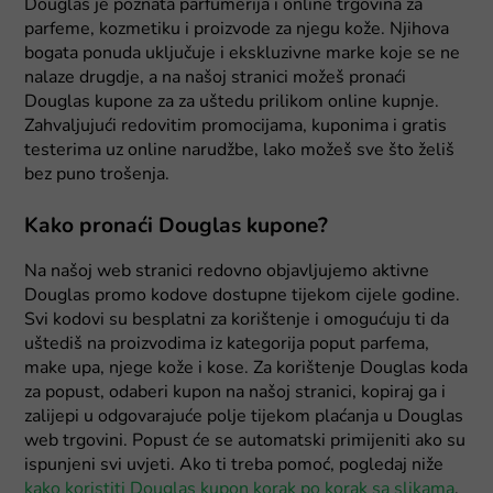
Douglas je poznata parfumerija i online trgovina za
parfeme, kozmetiku i proizvode za njegu kože. Njihova
bogata ponuda uključuje i ekskluzivne marke koje se ne
nalaze drugdje, a na našoj stranici možeš pronaći
Douglas kupone za za uštedu prilikom online kupnje.
Zahvaljujući redovitim promocijama, kuponima i gratis
testerima uz online narudžbe, lako možeš sve što želiš
bez puno trošenja.
Kako pronaći Douglas kupone?
Na našoj web stranici redovno objavljujemo aktivne
Douglas promo kodove dostupne tijekom cijele godine.
Svi kodovi su besplatni za korištenje i omogućuju ti da
uštediš na proizvodima iz kategorija poput parfema,
make upa, njege kože i kose. Za korištenje Douglas koda
za popust, odaberi kupon na našoj stranici, kopiraj ga i
zalijepi u odgovarajuće polje tijekom plaćanja u Douglas
web trgovini. Popust će se automatski primijeniti ako su
ispunjeni svi uvjeti. Ako ti treba pomoć, pogledaj niže
kako koristiti Douglas kupon korak po korak sa slikama
.