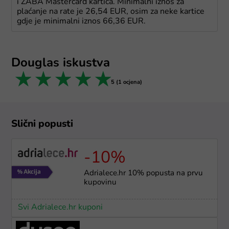
i ZABA Mastercard kartica. Minimalni iznos za
plaćanje na rate je 26,54 EUR, osim za neke kartice
gdje je minimalni iznos 66,36 EUR.
Douglas iskustva
1 star
2 stars
3 stars
4 stars
5 stars
5 (1 ocjena)
Slični popusti
-10%
Adrialece.hr 10% popusta na prvu
kupovinu
Svi Adrialece.hr kuponi