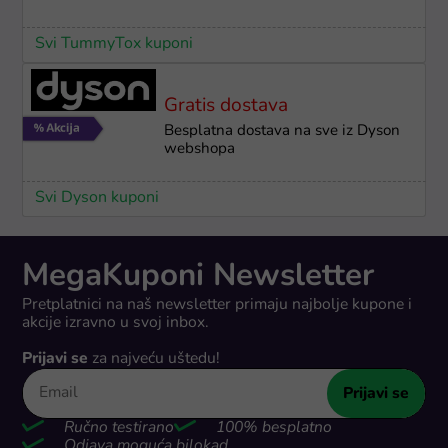
Svi TummyTox kuponi
Gratis dostava
Besplatna dostava na sve iz Dyson
webshopa
Svi Dyson kuponi
MegaKuponi Newsletter
Pretplatnici na naš newsletter primaju najbolje kupone i
akcije izravno u svoj inbox.
Prijavi se
za najveću uštedu!
Prijavi se
Ručno testirano
100% besplatno
Odjava moguća bilokad