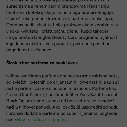
Douglas online trgovina poznata je po ekskluzivnim
suradnjama s renomiranim brendovima i lansiranju
limitiranih kolekcija koje se ne mogu pronaći drugdje.
Osim široke ponude kozmetike, parfema i make-upa,
Douglas nudi i vlastite linije proizvoda koje kombiniraju
visoku kvalitetu i pristupačnu cijenu. Kupci također
imaju pristup Douglas Beauty Card programu lojalnosti,
koji donosi ekskluzivne popuste, poklone i posebne
pogodnosti za članove.
Širok izbor parfema za svaki ukus
Njihov asortiman parfema obuhvaća razne mirisne note,
od svježih i cvjetnih do orijentalnih i drvenastih, a tu su i
niche parfemi za one s posebnim ukusom. Parfemi kao
što su Dior J'adore, Lancôme Idôle i Yves Saint Laurent
Black Opium samo su neki od bestsellera koje možeš
naći u njihovoj ponudi. Ako ipak želiš usporediti ponudu
i pronaći dodatne parfeme po super cijenama, pogledaj
naše
Brasty kodove za popust
.