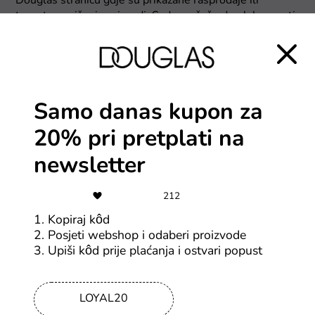
Douglas stranicu gdje su prikazane rasprodaje ili
trenutno sniženi proizvodi. Sada možeš odmah kupovati
s popustom!
Samo danas kupon za
20% pri pretplati na
newsletter
212
1. Kopiraj kôd
2. Posjeti webshop i odaberi proizvode
3. Upiši kôd prije plaćanja i ostvari popust
LOYAL20