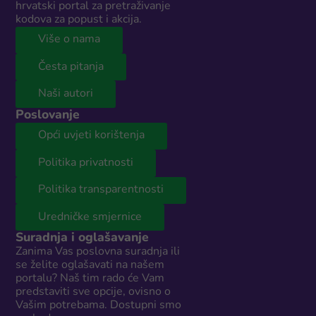
hrvatski portal za pretraživanje
kodova za popust i akcija.
Više o nama
Česta pitanja
Naši autori
Poslovanje
Opći uvjeti korištenja
Politika privatnosti
Politika transparentnosti
Uredničke smjernice
Suradnja i oglašavanje
Zanima Vas poslovna suradnja ili
se želite oglašavati na našem
portalu? Naš tim rado će Vam
predstaviti sve opcije, ovisno o
Vašim potrebama. Dostupni smo