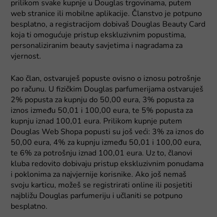
prilikom svake kupnje u Douglas trgovinama, putem
web stranice ili mobilne aplikacije. Članstvo je potpuno
besplatno, a registracijom dobivaš Douglas Beauty Card
koja ti omogućuje pristup ekskluzivnim popustima,
personaliziranim beauty savjetima i nagradama za
vjernost.
Kao član, ostvaruješ popuste ovisno o iznosu potrošnje
po računu. U fizičkim Douglas parfumerijama ostvaruješ
2% popusta za kupnju do 50,00 eura, 3% popusta za
iznos između 50,01 i 100,00 eura, te 5% popusta za
kupnju iznad 100,01 eura. Prilikom kupnje putem
Douglas Web Shopa popusti su još veći: 3% za iznos do
50,00 eura, 4% za kupnju između 50,01 i 100,00 eura,
te 6% za potrošnju iznad 100,01 eura. Uz to, članovi
kluba redovito dobivaju pristup ekskluzivnim ponudama
i poklonima za najvjernije korisnike. Ako još nemaš
svoju karticu, možeš se registrirati online ili posjetiti
najbližu Douglas parfumeriju i učlaniti se potpuno
besplatno.