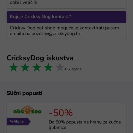
dobi i veličini.
Koji je Cricksy Dog kontakt?
Cricksy Dog pet shop moguće je kontaktirati putem
emaila na pozdrav@cricksydog.hr
CricksyDog iskustva
1 star
2 stars
3 stars
4 stars
5 stars
4 (2 ocjena)
Slični popusti
-50%
Do 50% popusta na hranu za kućne
ljubimce