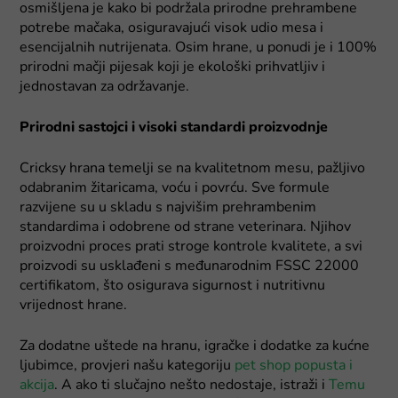
osmišljena je kako bi podržala prirodne prehrambene
potrebe mačaka, osiguravajući visok udio mesa i
esencijalnih nutrijenata. Osim hrane, u ponudi je i 100%
prirodni mačji pijesak koji je ekološki prihvatljiv i
jednostavan za održavanje.
Prirodni sastojci i visoki standardi proizvodnje
Cricksy hrana temelji se na kvalitetnom mesu, pažljivo
odabranim žitaricama, voću i povrću. Sve formule
razvijene su u skladu s najvišim prehrambenim
standardima i odobrene od strane veterinara. Njihov
proizvodni proces prati stroge kontrole kvalitete, a svi
proizvodi su usklađeni s međunarodnim FSSC 22000
certifikatom, što osigurava sigurnost i nutritivnu
vrijednost hrane.
Za dodatne uštede na hranu, igračke i dodatke za kućne
ljubimce, provjeri našu kategoriju
pet shop popusta i
akcija
. A ako ti slučajno nešto nedostaje, istraži i
Temu