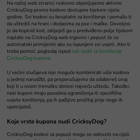
Na našoj web stranici redovno objavljujemo aktivne
CricksyDog promo kodove dostupne tijekom cijele
godine. Svi kodovi su besplatni za korištenje i pomažu ti
da uštediš na hrani i dodacima za pse i mačke. Dovoljno
je da kopiraš kod, zalijepiš ga u predviđeno polje tijekom
naplate na CricksyDog web trgovini i popust će se
automatski primijeniti ako su ispunjeni svi uvjeti. Ako ti
treba pomoć, pogledaj ispod
naš vodič za korištenje
CricksyDog kupona
.
U većini slučajeva nije moguće kombinirati više kodova
u jednoj narudžbi, pa preporučujemo da odabereš onaj
koji ti u ovom trenutku donosi najveću uštedu. Također,
neki kuponi imaju posebna ograničenja ili specifične
uvjete korištenja, pa ih pažljivo pročitaj prije nego ih
upotrijebiš.
Koje vrste kupona nudi CricksyDog?
CricksyDog kodovi za popust mogu se odnositi na cijeli