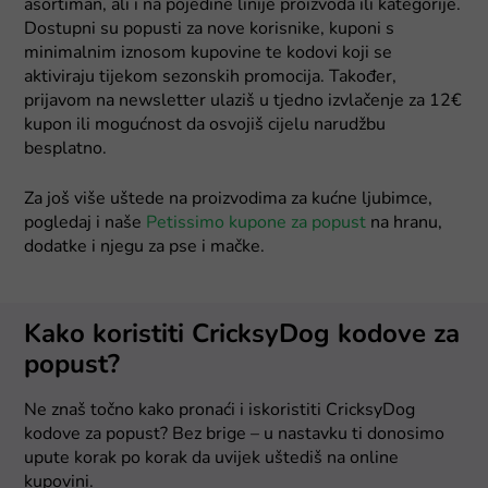
asortiman, ali i na pojedine linije proizvoda ili kategorije.
Dostupni su popusti za nove korisnike, kuponi s
minimalnim iznosom kupovine te kodovi koji se
aktiviraju tijekom sezonskih promocija. Također,
prijavom na newsletter ulaziš u tjedno izvlačenje za 12€
kupon ili mogućnost da osvojiš cijelu narudžbu
besplatno.
Za još više uštede na proizvodima za kućne ljubimce,
pogledaj i naše
Petissimo kupone za popust
na hranu,
dodatke i njegu za pse i mačke.
Kako koristiti CricksyDog kodove za
popust?
Ne znaš točno kako pronaći i iskoristiti CricksyDog
kodove za popust? Bez brige – u nastavku ti donosimo
upute korak po korak da uvijek uštediš na online
kupovini.