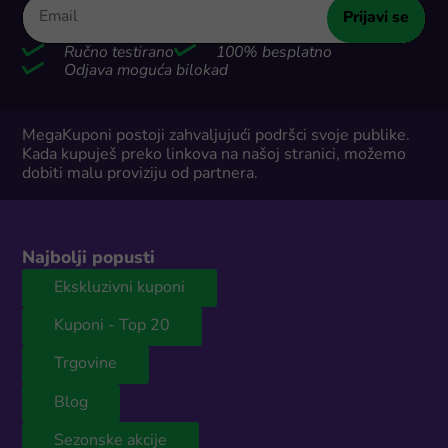
Prijavi se
Ručno testirano
100% besplatno
Odjava moguća bilokad
MegaKuponi postoji zahvaljujući podršci svoje publike.
Kada kupuješ preko linkova na našoj stranici, možemo
dobiti malu proviziju od partnera.
Najbolji popusti
Ekskluzivni kuponi
Kuponi - Top 20
Trgovine
Blog
Sezonske akcije