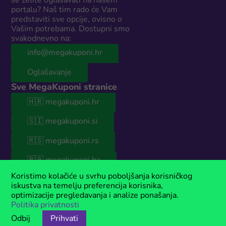
se želite oglašavati na našem
portalu? Naš tim rado će Vam
predstaviti sve opcije, ovisno o
Vašim potrebama. Dostupni smo
svakodnevno na:
info@megakuponi.hr
Oglašavanje
Sve MegaKuponi stranice
🇭🇷 megakuponi.hr
🇸🇮 megakuponi.si
🇷🇸 megakuponi.rs
🇧🇦 megakuponi.ba
© 2026 MegaKuponi® Hrvatska
Koristimo kolačiće u svrhu poboljšanja korisničkog
iskustva na temelju preferencija korisnika,
Naša stranica sadrži sponzorirani sadržaj. Ako koristite naše kupone,
optimizacije pregledavanja i analize ponašanja.
moguće je da ćemo u nekim slučajevima zaraditi proviziju.
Politika privatnosti
MegaKuponi® je registriran žig u vlasništvu Anima Media.
Odbij
Prihvati