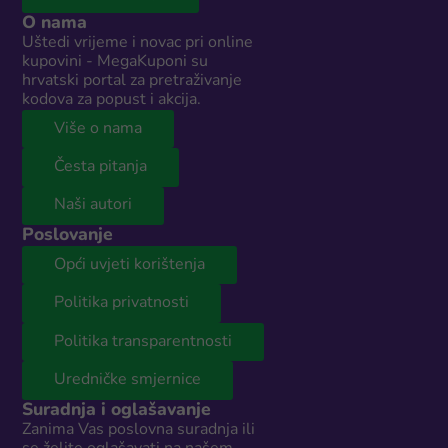
O nama
Uštedi vrijeme i novac pri online
kupovini - MegaKuponi su
hrvatski portal za pretraživanje
kodova za popust i akcija.
Više o nama
Česta pitanja
Naši autori
Poslovanje
Opći uvjeti korištenja
Politika privatnosti
Politika transparentnosti
Uredničke smjernice
Suradnja i oglašavanje
Zanima Vas poslovna suradnja ili