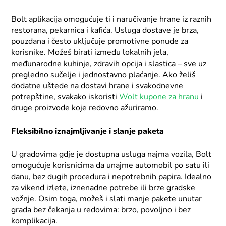
Bolt aplikacija omogućuje ti i naručivanje hrane iz raznih
restorana, pekarnica i kafića. Usluga dostave je brza,
pouzdana i često uključuje promotivne ponude za
korisnike. Možeš birati između lokalnih jela,
međunarodne kuhinje, zdravih opcija i slastica – sve uz
pregledno sučelje i jednostavno plaćanje. Ako želiš
dodatne uštede na dostavi hrane i svakodnevne
potrepštine, svakako iskoristi
Wolt kupone za hranu
i
druge proizvode koje redovno ažuriramo.
Fleksibilno iznajmljivanje i slanje paketa
U gradovima gdje je dostupna usluga najma vozila, Bolt
omogućuje korisnicima da unajme automobil po satu ili
danu, bez dugih procedura i nepotrebnih papira. Idealno
za vikend izlete, iznenadne potrebe ili brze gradske
vožnje. Osim toga, možeš i slati manje pakete unutar
grada bez čekanja u redovima: brzo, povoljno i bez
komplikacija.