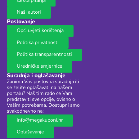
Česta pitanja
Naši autori
Poslovanje
Opći uvjeti korištenja
Politika privatnosti
Politika transparentnosti
Uredničke smjernice
Suradnja i oglašavanje
Zanima Vas poslovna suradnja ili
se želite oglašavati na našem
portalu? Naš tim rado će Vam
predstaviti sve opcije, ovisno o
Vašim potrebama. Dostupni smo
svakodnevno na:
info@megakuponi.hr
Oglašavanje