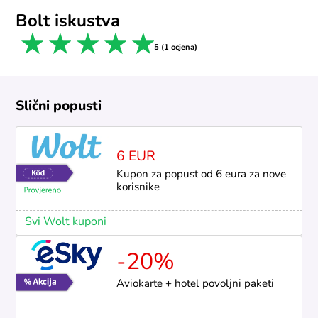
Bolt iskustva
1 star
2 stars
3 stars
4 stars
5 stars
5 (1 ocjena)
Slični popusti
6 EUR
Kupon za popust od 6 eura za nove
korisnike
Svi Wolt kuponi
-20%
Aviokarte + hotel povoljni paketi