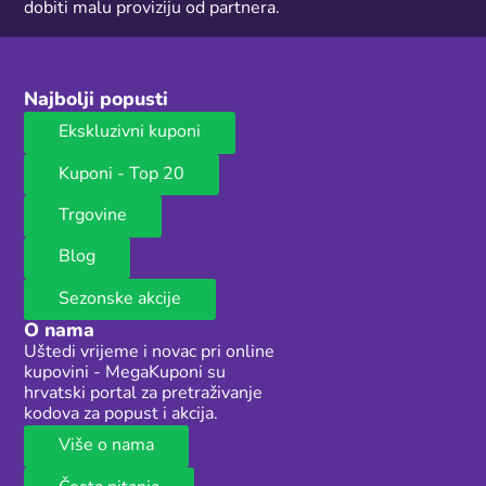
dobiti malu proviziju od partnera.
Najbolji popusti
Ekskluzivni kuponi
Kuponi - Top 20
Trgovine
Blog
Sezonske akcije
O nama
Uštedi vrijeme i novac pri online
kupovini - MegaKuponi su
hrvatski portal za pretraživanje
kodova za popust i akcija.
Više o nama