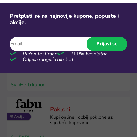
-20%
Pretplati se na najnovije kupone, popuste i
Do 20% popusta na odabrane
akcije.
Hespo madrace
Svi Hespo kuponi
Prijavi se
-20%
Ručno testirano
100% besplatno
Odjava moguća bilokad
iHerb tjedne akcije do 20% popusta
Svi iHerb kuponi
Pokloni
Kupi online i dobij poklone uz
sljedeću kupovinu