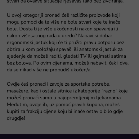
stvari da ovakve situacije rješavaš lako bez živciranja.
U ovoj kategoriji pronaći ćeš različite proizvode koji
mogu pomoći da te više ne bole stvari koje te inače
bole. Dosta ti je više ukočenosti nakon spavanja ili
nakon višesatnog rada u uredu? Nabavi si dobar
ergonomski jastuk koji će ti pružiti pravu potporu bez
obzira u kom položaju spavaš, ili anatomski jastuk za
sjedenje da možeš raditi, gledati TV ili gejmati satima
bez bolova. Po ovim cijenama, možeš nabaviti čak i dva,
da se nikad više ne probudiš ukočen/a.
Ovdje ćeš pronaći i zavoje za sportske potrebe,
masažere, kao i ostale sitnice iz kategorije "razno" koje
možeš pronaći samo u najopremljenijim ljekarnama.
Međutim, ovdje ih, uz pomoć pravih kupona, možeš
kupiti za frakciju cijene koju bi inače ostavio bilo gdje
drugdje!