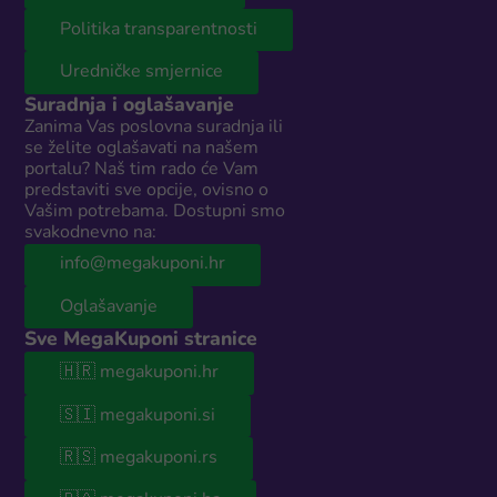
Politika transparentnosti
Uredničke smjernice
Suradnja i oglašavanje
Zanima Vas poslovna suradnja ili
se želite oglašavati na našem
portalu? Naš tim rado će Vam
predstaviti sve opcije, ovisno o
Vašim potrebama. Dostupni smo
svakodnevno na:
info@megakuponi.hr
Oglašavanje
Sve MegaKuponi stranice
🇭🇷 megakuponi.hr
🇸🇮 megakuponi.si
🇷🇸 megakuponi.rs