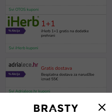
Svi OTOS kuponi
1+1
iHerb 1+1 gratis na dodatke
prehrani
Svi iHerb kuponi
Gratis dostava
Besplatna dostava za narudžbe
iznad 55€
Svi Adrialece.hr kuponi
-60%