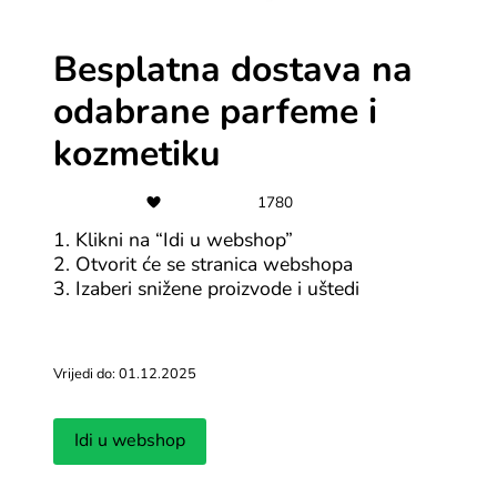
Douglas akcija proizvoda do 60%
Besplatna dostava na
Svi Douglas kuponi
odabrane parfeme i
kozmetiku
-10%
Adrialece.hr 10% popusta na prvu
1780
kupovinu
1. Klikni na “Idi u webshop”
2. Otvorit će se stranica webshopa
Svi Adrialece.hr kuponi
3. Izaberi snižene proizvode i uštedi
-30%
Do 30% popusta na madrace u
Vrijedi do: 01.12.2025
Perfecta webshopu
Idi u webshop
Svi Perfecta.hr kuponi