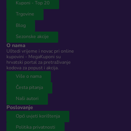
Kuponi - Top 20
Trgovine
Blog
Sezonske akcije
O nama
Uštedi vrijeme i novac pri online
kupovini - MegaKuponi su
hrvatski portal za pretraživanje
kodova za popust i akcija.
Više o nama
Česta pitanja
Naši autori
Poslovanje
Opći uvjeti korištenja
Politika privatnosti