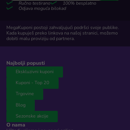
Ručno testirano
100% besplatno
Odjava moguća bilokad
MegaKuponi postoji zahvaljujući podršci svoje publike.
Kada kupuješ preko linkova na našoj stranici, možemo
dobiti malu proviziju od partnera.
Najbolji popusti
Ekskluzivni kuponi
Kuponi - Top 20
Trgovine
Blog
Sezonske akcije
O nama