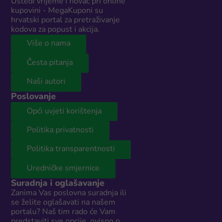
Uštedi vrijeme i novac pri online
kupovini - MegaKuponi su
hrvatski portal za pretraživanje
kodova za popust i akcija.
Više o nama
Česta pitanja
Naši autori
Poslovanje
Opći uvjeti korištenja
Politika privatnosti
Politika transparentnosti
Uredničke smjernice
Suradnja i oglašavanje
Zanima Vas poslovna suradnja ili
se želite oglašavati na našem
portalu? Naš tim rado će Vam
predstaviti sve opcije, ovisno o