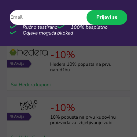
Gratis dostava
Prijavi se
Besplatna dostava za narudžbe
iznad 55€
Ručno testirano
100% besplatno
Odjava moguća bilokad
Svi Adrialece.hr kuponi
-10%
Hedera 10% popusta na prvu
narudžbu
Svi Hedera kuponi
-10%
10% popusta na prvu kupovinu
proizvoda za izbjeljivanje zubi