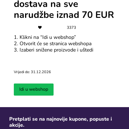
Akcija na ortopedska pomagala
dostava na sve
narudžbe iznad 70 EUR
Svi OTOS kuponi
3373
1. Klikni na “Idi u webshop”
Gratis dostava
2. Otvorit će se stranica webshopa
3. Izaberi snižene proizvode i uštedi
Mushroom Cups besplatna dostava
za narudžbe iznad 50€
Svi Mushroom Cups kuponi
Vrijedi do: 31.12.2026
Top ponuda
Idi u webshop
Poklon paketi Zorina Mast
Svi Zorina Mast kuponi
Pretplati se na najnovije kupone, popuste i
akcije.