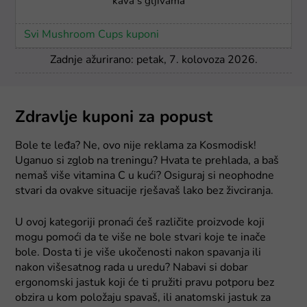
kava s gljivama
Svi Mushroom Cups kuponi
Zadnje ažurirano: petak, 7. kolovoza 2026.
Zdravlje kuponi za popust
Bole te leđa? Ne, ovo nije reklama za Kosmodisk!
Uganuo si zglob na treningu? Hvata te prehlada, a baš
nemaš više vitamina C u kući? Osiguraj si neophodne
stvari da ovakve situacije rješavaš lako bez živciranja.
U ovoj kategoriji pronaći ćeš različite proizvode koji
mogu pomoći da te više ne bole stvari koje te inače
bole. Dosta ti je više ukočenosti nakon spavanja ili
nakon višesatnog rada u uredu? Nabavi si dobar
ergonomski jastuk koji će ti pružiti pravu potporu bez
obzira u kom položaju spavaš, ili anatomski jastuk za