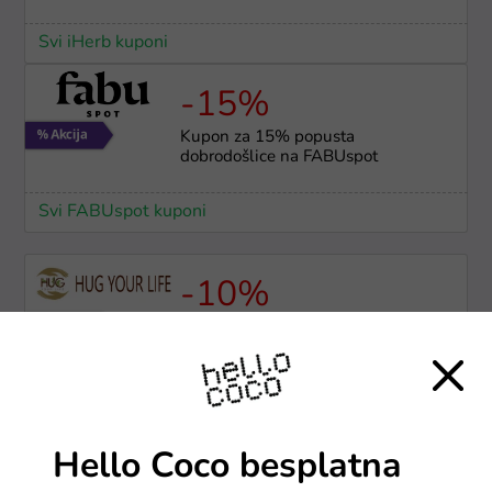
Svi iHerb kuponi
-15%
Kupon za 15% popusta
dobrodošlice na FABUspot
Svi FABUspot kuponi
-10%
-10% na funkcionalne pakete
dodataka prehrani
Svi Hug Your Life kuponi
-30%
Hello Coco besplatna