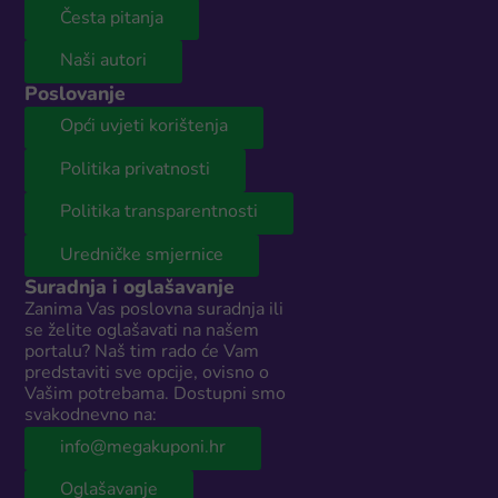
Česta pitanja
Naši autori
Poslovanje
Opći uvjeti korištenja
Politika privatnosti
Politika transparentnosti
Uredničke smjernice
Suradnja i oglašavanje
Zanima Vas poslovna suradnja ili
se želite oglašavati na našem
portalu? Naš tim rado će Vam
predstaviti sve opcije, ovisno o
Vašim potrebama. Dostupni smo
svakodnevno na:
info@megakuponi.hr
Oglašavanje