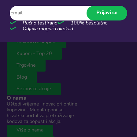
Kada kupuješ preko linkova na našoj stranici, možemo
dobiti malu proviziju od partnera.
Prijavi se
Ručno testirano
100% besplatno
Odjava moguća bilokad
Najbolji popusti
Ekskluzivni kuponi
Kuponi - Top 20
Trgovine
Blog
Sezonske akcije
O nama
Uštedi vrijeme i novac pri online
kupovini - MegaKuponi su
hrvatski portal za pretraživanje
kodova za popust i akcija.
Više o nama