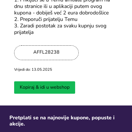
1. Priključi se u Temu affiliate program na
dnu stranice ili u aplikaciji putem ovog
Pronašli smo najbolje popuste koji će ti omogućiti da taj
kupona - dobiješ već 2 eura dobrodošlice
san koji si upravo zamislio pretvoriš u stvarnost - ne
2. Preporuči prijatelju Temu
čekaj, već kupi tu vrtnu ljuljačku, nabavi roštilj za iduće
3. Zaradi postotak za svaku kupnju svog
okupljanje ili razveseli cvijeće novim posudama!
prijatelja
AFFL28238
MegaKuponi Newsletter
Pretplatnici na naš newsletter primaju najbolje kupone i
Vrijedi do: 13.05.2025
akcije izravno u svoj inbox.
Prijavi se
za najveću uštedu!
Kopiraj & idi u webshop
Prijavi se
Ručno testirano
100% besplatno
Odjava moguća bilokad
Pretplati se na najnovije kupone, popuste i
akcije.
MegaKuponi postoji zahvaljujući podršci svoje publike.