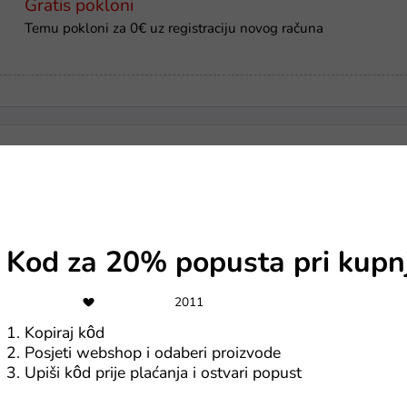
Gratis pokloni
Temu pokloni za 0€ uz registraciju novog računa
Gratis dostava
eHome besplatna dostava na sve iznad 100 eura
Kod za 20% popusta pri kupn
-20%
2011
Zebra.hr kupon za 20% na proizvode iz svake kategorije
1. Kopiraj kôd
2. Posjeti webshop i odaberi proizvode
3. Upiši kôd prije plaćanja i ostvari popust