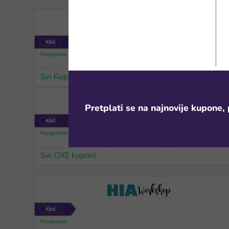
Svi Kupaona Rea kuponi
Pretplati se na najnovije kupone, 
Svi OXE kuponi