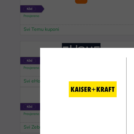
Svi Temu kuponi
Svi eHome kuponi
Svi Zebra.hr kuponi