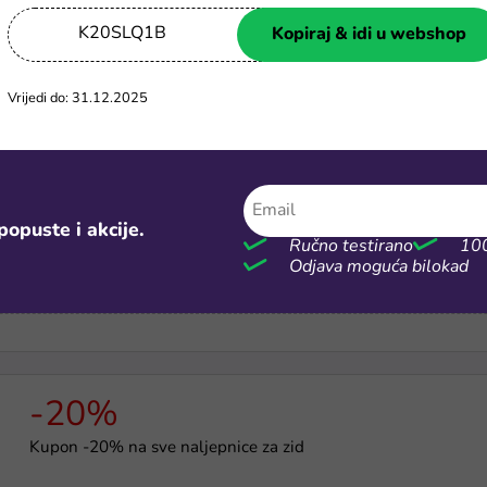
K20SLQ1B
Kopiraj & idi u webshop
-5%
Kupaona Rea kod za 5% popusta na sve
Vrijedi do: 31.12.2025
-10%
popuste i akcije.
Ručno testirano
100
Kod za 10% popusta na sve za sigurnost doma i kamere
Odjava moguća bilokad
-20%
Kupon -20% na sve naljepnice za zid