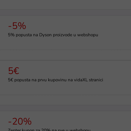
-5%
5% popusta na Dyson proizvode u webshopu
5€
5€ popusta na prvu kupovinu na vidaXL stranici
-20%
Zepter kupon za 20% na sve u webshopu