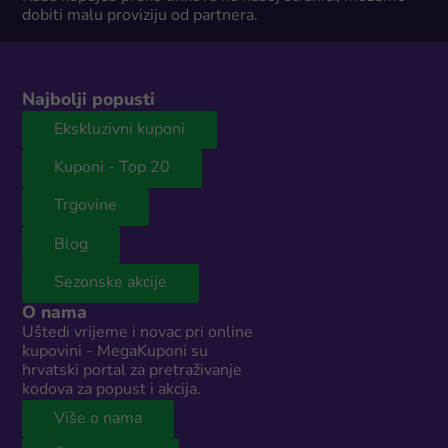
dobiti malu proviziju od partnera.
Najbolji popusti
Ekskluzivni kuponi
Kuponi - Top 20
Trgovine
Blog
Sezonske akcije
O nama
Uštedi vrijeme i novac pri online
kupovini - MegaKuponi su
hrvatski portal za pretraživanje
kodova za popust i akcija.
Više o nama