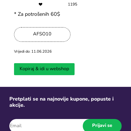
Svi Puella kuponi
1195
* Za potrošenih 60$
Najnoviji članci
AFSO10
Vidi više
Vrijedi do: 11.06.2026
Kopiraj & idi u webshop
Carinske pri
Pretplati se na najnovije kupone, popuste i
Stiže li nova poštanska naknada na
prije plaćan
akcije.
pakete van EU?
platformam
Objavljeno 04.07.2026
Objavljeno 03.0
Prijavi se