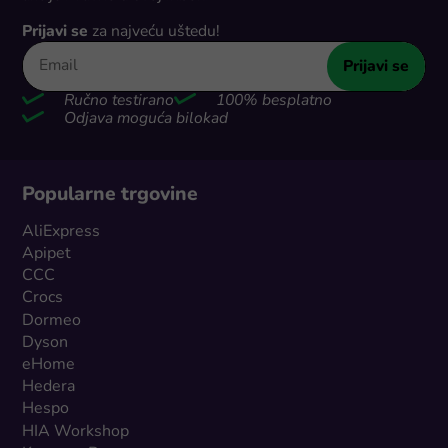
Prijavi se
za najveću uštedu!
Prijavi se
Ručno testirano
100% besplatno
Odjava moguća bilokad
Popularne trgovine
AliExpress
Apipet
CCC
Crocs
Dormeo
Dyson
eHome
Hedera
Hespo
HIA Workshop