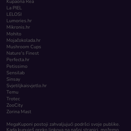
Kupaona Rea
La PIEL
LELOSI
Lumories.hr
Mikronis.hr
Mohito
Mojačokolada.hr
Mushroom Cups
Nature's Finest
Perfecta.hr
Petissimo
Sensilab
Sinsay
Svjetiljkaisvjetlo.hr
Temu
Trotec
ZooCity
Zorina Mast
MegaKuponi postoji zahvaljujući podršci svoje publike.
Kada kupuješ preko linkova na našoj stranici, možemo