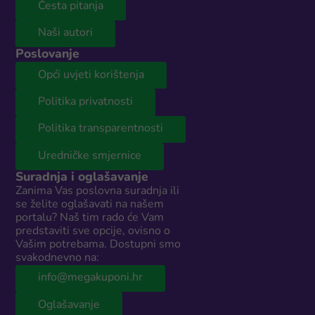
Česta pitanja
Naši autori
Poslovanje
Opći uvjeti korištenja
Politika privatnosti
Politika transparentnosti
Uredničke smjernice
Suradnja i oglašavanje
Zanima Vas poslovna suradnja ili
se želite oglašavati na našem
portalu? Naš tim rado će Vam
predstaviti sve opcije, ovisno o
Vašim potrebama. Dostupni smo
svakodnevno na:
info@megakuponi.hr
Oglašavanje