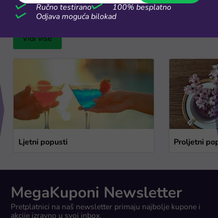
Ručno testirano
100% besplatno
Sezonske rasprodaje
Odjava moguća bilokad
Vidi više
Ljetni popusti
Proljetni po
MegaKuponi Newsletter
Pretplatnici na naš newsletter primaju najbolje kupone i
akcije izravno u svoj inbox.