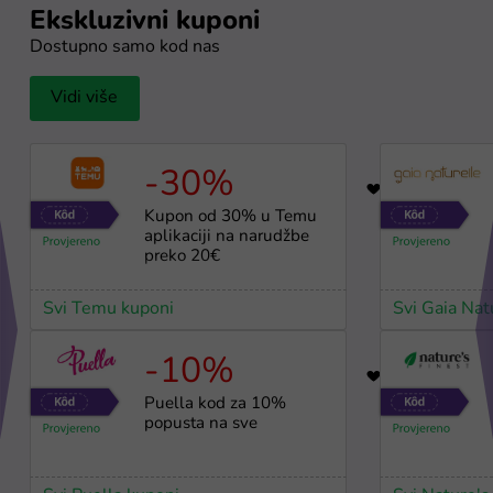
Ekskluzivni kuponi
Dostupno samo kod nas
Vidi više
-30%
64
Kupon od 30% u Temu
aplikaciji na narudžbe
preko 20€
Svi Temu kuponi
Svi Gaia Nat
-10%
5
Puella kod za 10%
popusta na sve