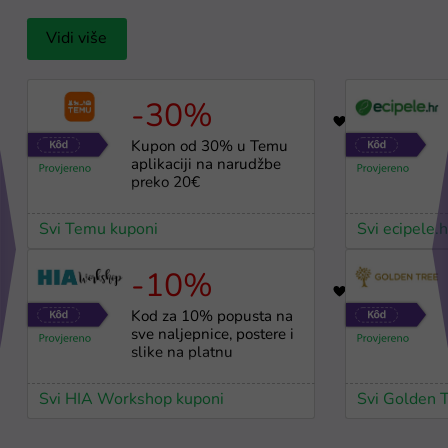
Vidi više
-30%
64
Kupon od 30% u Temu
aplikaciji na narudžbe
preko 20€
Svi Temu kuponi
Svi ecipele.
-10%
37
Kod za 10% popusta na
sve naljepnice, postere i
slike na platnu
Svi HIA Workshop kuponi
Svi Golden 