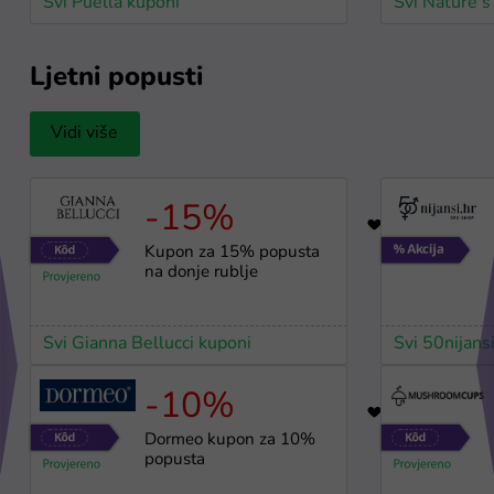
Svi Puella kuponi
Svi Nature's
Ljetni popusti
Vidi više
-15%
93
Kupon za 15% popusta
na donje rublje
Svi Gianna Bellucci kuponi
Svi 50nijans
-10%
34
Dormeo kupon za 10%
popusta